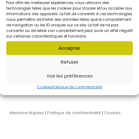
Pour offrir les meilleures expériences, nous utilisons des
technologies telles que les cookies pour stocker et/ou accéder aux
informations des appareils. Le fait de consentir à ces technologies
L'association Audaces's
nous permettra de traiter des données telles que le comportement
de navigation ou les ID uniques sur ce site. Le fait de ne pas
consentir ou de retirer son consentement peut avoir un effet négatif
sur certaines caractéristiques et fonctions.
Accepter
L'équipe
Le conseil d'administration
Refuser
Nos partenaires
On parle de nous
Voir les préférences
Nous contacter
Cookies
Politique de confidentialité
Mentions légales
|
Politique de confidentialité
|
Cookies