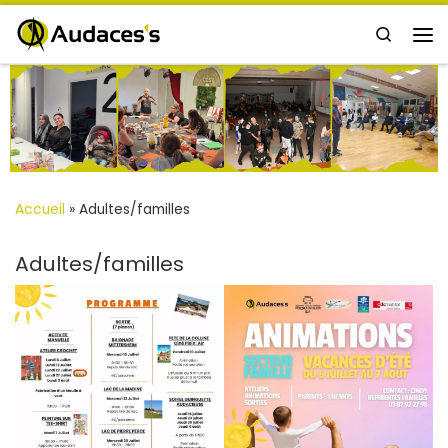
Passer au contenu
Search
Me
Accueil
»
Adultes/familles
Adultes/familles