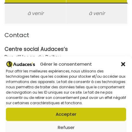
à venir
à venir
Contact
Centre social Audaces’s
Rue d’Usson du Poitou
Gérer le consentement
57730 Folschviller
Pour offrir les meilleures expériences, nous utilisons des
technologies telles que les cookies pour stocker et/ou accéder aux
Tél : 03 87 92 27 98
informations des appareils. Le fait de consentir à ces technologies
contact@audaces-s.fr
nous permettra de traiter des données telles que le comportement
de navigation ou les ID uniques sur ce site. Le fait de ne pas
consentir ou de retirer son consentement peut avoir un effet négatif
sur certaines caractéristiques et fonctions.
Accepter
Refuser