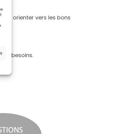
ue
t
vous orienter vers les bons
e
es
vos besoins.