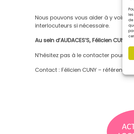
Pou
les
Nous pouvons vous aider à y voir plus
de 
interlocuteurs si nécessaire.
que
pas
cer
Au sein d’AUDACES’S, Félicien CUNY es
N’hésitez pas à le contacter pour o
Contact : Félicien CUNY – référent Gu