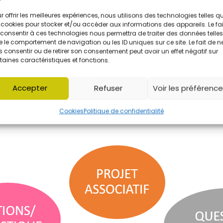
r offrir les meilleures expériences, nous utilisons des technologies telles q
 cookies pour stocker et/ou accéder aux informations des appareils. Le fai
 clair, à identifier les démarches à effectuer et à 
consentir à ces technologies nous permettra de traiter des données telles
 le comportement de navigation ou les ID uniques sur ce site. Le fait de n
 consentir ou de retirer son consentement peut avoir un effet négatif sur
taines caractéristiques et fonctions.
t votre référent Guid’Asso.
Accepter
Refuser
Voir les préférenc
btenir un accompagnement de proximité, adapté à 
Cookies
Politique de confidentialité
id’Asso |
felicien.c@audaces-s.fr