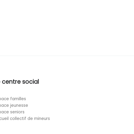
 centre social
pace familles
pace jeunesse
pace seniors
cueil collectif de mineurs