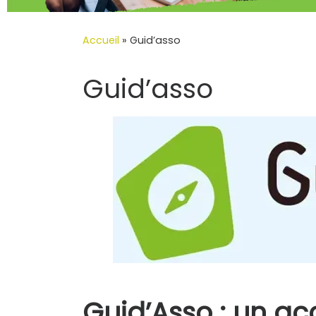
Accueil
»
Guid’asso
Guid’asso
Guid’Asso : un a