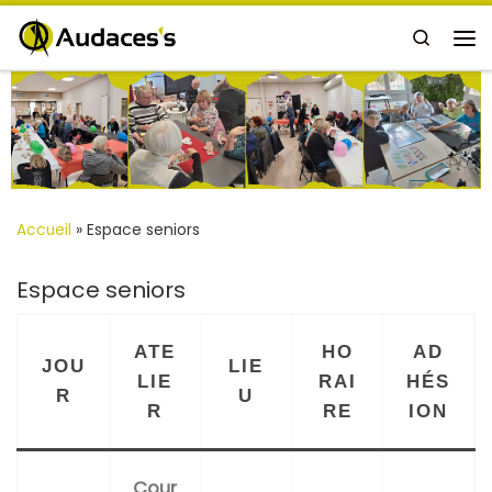
Passer au contenu
Search
Me
Accueil
»
Espace seniors
Espace seniors
ATE
HO
AD
JOU
LIE
LIE
RAI
HÉS
R
U
R
RE
ION
Cour