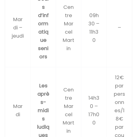
s
Cen
d’inf
tre
09h
Mar
orm
Mar
30 –
di –
–
atiq
cel
11h3
jeudi
ue
Mart
0
seni
in
ors
12€
Les
par
Cen
aprè
pers
tre
14h3
s-
onn
Mar
Mar
0 –
midi
es/1
di
cel
17h0
s
8€
Mart
0
ludiq
par
in
ues
cou