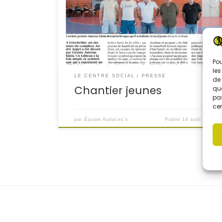
Une fresque géante pour honorer le passé
minier et l’amour du handball. Article de
presse :
Pou
les
LE CENTRE SOCIAL
PRESSE
de 
Chantier jeunes
que
pas
cer
par
Équipe Audaces's
Publié
14 août 2025