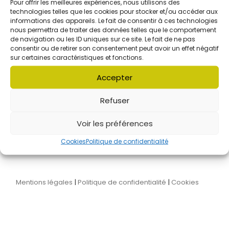
Pour offrir les meilleures expériences, nous utilisons des
technologies telles que les cookies pour stocker et/ou accéder aux
informations des appareils. Le fait de consentir à ces technologies
L'association Audaces's
nous permettra de traiter des données telles que le comportement
de navigation ou les ID uniques sur ce site. Le fait de ne pas
consentir ou de retirer son consentement peut avoir un effet négatif
sur certaines caractéristiques et fonctions.
Accepter
L'équipe
Le conseil d'administration
Refuser
Nos partenaires
On parle de nous
Nous contacter
Voir les préférences
Cookies
Politique de confidentialité
Mentions légales
|
Politique de confidentialité
|
Cookies