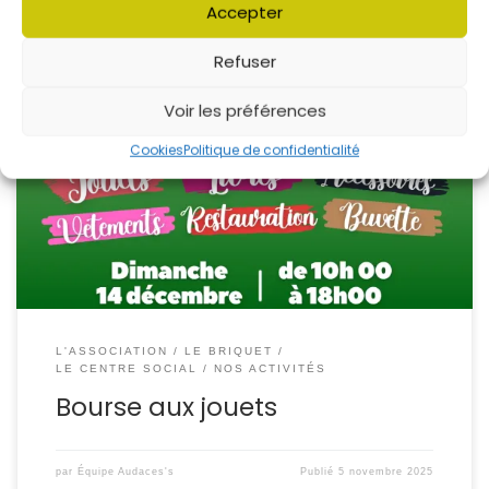
Accepter
Refuser
Voir les préférences
Grande Bourse aux Jouets – Folschviller
Envie de
faire plaisir sans exploser le budget, de donner une
Cookies
Politique de confidentialité
seconde vie aux jouets et de soutenir les jeunes du
secteur ? On se retrouve dimanche 14 décembre de 10h à
18h au Centre social Marcel Martin pour une journée 100%
famille, […]
L'ASSOCIATION
LE BRIQUET
LE CENTRE SOCIAL
NOS ACTIVITÉS
Bourse aux jouets
par
Équipe Audaces's
Publié
5 novembre 2025