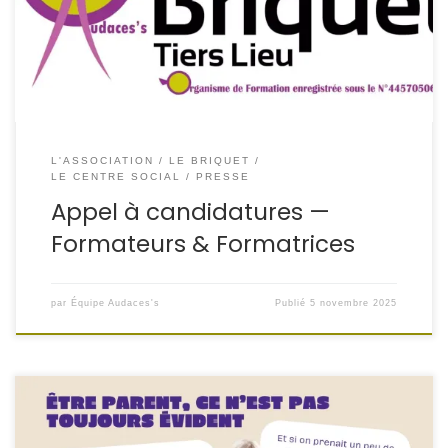
formatrices et formateurs pour son organisme de
formation Le BRIQUET.
Notre mission : proposer des
formations utiles, concrètes et ancrées […]
L'ASSOCIATION
LE BRIQUET
LE CENTRE SOCIAL
PRESSE
Appel à candidatures —
Formateurs & Formatrices
par
Équipe Audaces's
Publié
5 novembre 2025