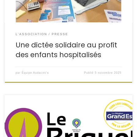
L'ASSOCIATION
PRESSE
Une dictée solidaire au profit
des enfants hospitalisés
par
Équipe Audaces's
Publié
5 novembre 2025
Audaces’s recrute des formatrices et formateurs pour
enrichir son réseau “Le BRIQUET” !
Appel à candidatures
— Formateurs & Formatrices
Qui sommes-nous ?
L’association Audaces’s constitue son portefeuille de