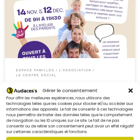
Parentali’Thé : être parent, ça s’apprend (et ça se
partage) !Envie de faire une pause, d’échanger sans
jugement et de repartir avec des outils pratiques pour le
quotidien ? Rejoignez notre atelier animé par Josette
Cordier, coach en parentalité, éducation et
communication positive.
Deux dates : vendredi 14
novembre […]
ESPACE FAMILLES
L'ASSOCIATION
LE CENTRE SOCIAL
Parentali’Thé : être parent, ça
Gérer le consentement
s’apprend (et ça se partage)
Pour offrir les meilleures expériences, nous utilisons des
technologies telles que les cookies pour stocker et/ou accéder aux
…
informations des appareils. Le fait de consentir à ces technologies
nous permettra de traiter des données telles que le comportement
de navigation ou les ID uniques sur ce site. Le fait de ne pas
consentir ou de retirer son consentement peut avoir un effet négatif
par
Équipe Audaces's
Publié
5 novembre 2025
sur certaines caractéristiques et fonctions.