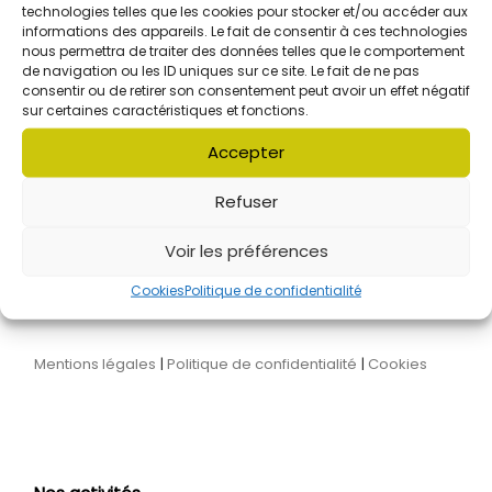
technologies telles que les cookies pour stocker et/ou accéder aux
informations des appareils. Le fait de consentir à ces technologies
L'association Audaces's
nous permettra de traiter des données telles que le comportement
de navigation ou les ID uniques sur ce site. Le fait de ne pas
consentir ou de retirer son consentement peut avoir un effet négatif
sur certaines caractéristiques et fonctions.
Accepter
L'équipe
Le conseil d'administration
Nos partenaires
Refuser
On parle de nous
Nous contacter
Voir les préférences
Cookies
Politique de confidentialité
Mentions légales
|
Politique de confidentialité
|
Cookies