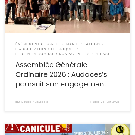
répondu présents. Leur mobilisation témoigne de leur
attachement à Audaces’s et de leur […]
ÉVÈNEMENTS, SORTIES, MANIFESTATIONS
L'ASSOCIATION
LE BRIQUET
LE CENTRE SOCIAL
NOS ACTIVITÉS
PRESSE
Assemblée Générale
Ordinaire 2026 : Audaces’s
poursuit son engagement
par
Équipe Audaces's
Publié
26 juin 2026