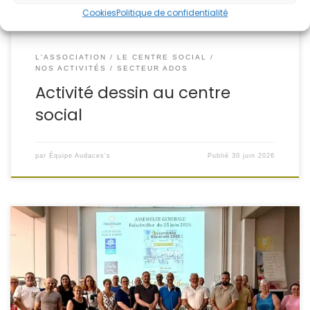
Cookies
Politique de confidentialité
L'ASSOCIATION
LE CENTRE SOCIAL
NOS ACTIVITÉS
SECTEUR ADOS
Activité dessin au centre
social
par
Équipe Audaces's
Publié
30 juin 2026
Conformément à ses statuts, l’Assemblée Générale
Ordinaire d’Audaces’s s’est tenue le jeudi 25 juin 2026 au
Centre Social Marcel Martin de Folschviller. Malgré un
épisode de canicule exceptionnel, de nombreux
adhérents, bénévoles, élus, partenaires et habitants ont