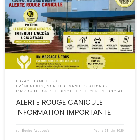
En raison du placement du département en vigilance
rouge canicule et conformément aux recommandations
des autorités publiques visant à protéger la santé de tous,
l’ensemble des activités sportives est suspendu à
compter du jeudi 25 juin. Par conséquent, l’accès est
interdit à toutes les pratiques sportives dans les
équipements suivants […]
ESPACE FAMILLES
ÉVÈNEMENTS, SORTIES, MANIFESTATIONS
L'ASSOCIATION
LE BRIQUET
LE CENTRE SOCIAL
ALERTE ROUGE CANICULE –
INFORMATION IMPORTANTE
par
Équipe Audaces's
Publié
24 juin 2026