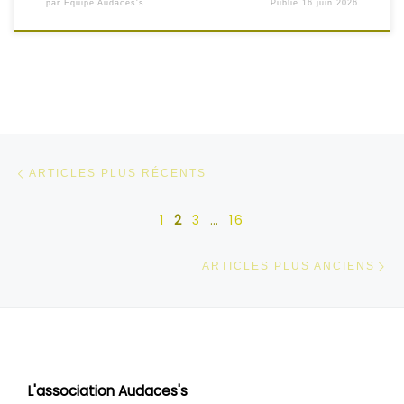
par
Équipe Audaces's
Publié
16 juin 2026
Navigation dans les articles
Articles plus récents
ARTICLES PLUS RÉCENTS
1
2
3
…
16
Ar
ARTICLES PLUS ANCIENS
L'association Audaces's