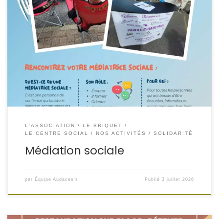
Sandra, médiatrice sociale, est présente pour vous
écouter, vous informer, vous orienter et vous
accompagner dans vos démarches du quotidien.
Personne de confiance, elle peut également faciliter le
dialogue en cas de difficulté, prévenir les conflits et
contribuer à renforcer le lien entre les habitants et les
partenaires locaux. Retrouvez-la […]
L'ASSOCIATION
LE BRIQUET
LE CENTRE SOCIAL
NOS ACTIVITÉS
SOLIDARITÉ
Médiation sociale
par
Équipe Audaces's
Publié
3 juillet 2026