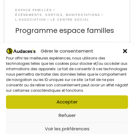
ESPACE FAMILLES
ÉVÈNEMENTS, SORTIES, MANIFESTATIONS
L'ASSOCIATION
LE CENTRE SOCIAL
Programme espace familles
par
Équipe Audaces's
Publié
30 juin 2026
Gérer le consentement
Pour offrir les meilleures expériences, nous utilisons des
technologies telles que les cookies pour stocker et/ou accéder aux
informations des appareils. Le fait de consentir à ces technologies
nous permettra de traiter des données telles que le comportement
de navigation ou les ID uniques sur ce site. Le fait de ne pas
consentir ou de retirer son consentement peut avoir un effet négatif
sur certaines caractéristiques et fonctions.
Tout au long de l’année, les jeunes ont travaillé sur un
superbe projet de jeu de cartes, accompagnés
Accepter
techniquement par Yann Wetta, qui a su les guider et les
faire progresser. Maessa, Sarah, Eda, Samira et Lilya ont
Refuser
investi créativité et énergie pour donner vie à ce projet.Ce
soir, c’est […]
Voir les préférences