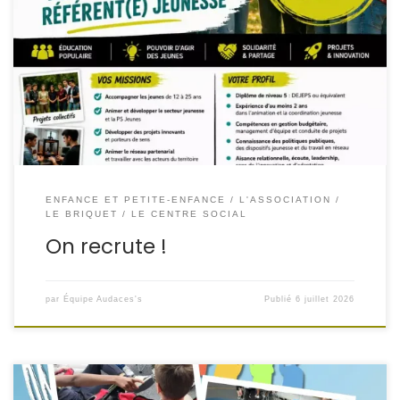
REJOIGNEZ L’AVENTURE AUDACES’S !Nous recrutons notre
futur(e) Animateur(trice) Référent(e) Jeunesse ! Tu
recherches un métier qui a du sens ? Tu crois au pouvoir
d’agir des jeunes ? Tu aimes créer, innover,
accompagner des projets et faire grandir les talents ?
Alors cette aventure est faite pour toi ! Depuis […]
ENFANCE ET PETITE-ENFANCE
L'ASSOCIATION
LE BRIQUET
LE CENTRE SOCIAL
On recrute !
par
Équipe Audaces's
Publié
6 juillet 2026