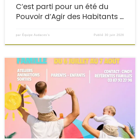
C’est parti pour un été du
Pouvoir d’Agir des Habitants …
par
Équipe Audaces's
Publié
30 juin 2026
Et si vous vous accordiez un vrai moment rien qu’avec
votre enfant ? L’Espace Famille vous invite à découvrir son
programme d’Ateliers Parent-Enfant, du 6 juillet au 6 août
2026. Venez partager des moments de complicité
précieux et qui vous laisseront de merveilleux souvenirs
Au programme : des activités créatives […]