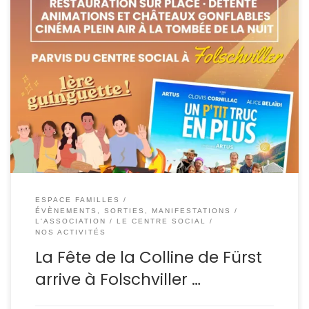
Rendez-vous le 10 juillet à partir de 17h, sur le parvis du
Centre Social, pour une soirée conviviale et festive
ouverte à toutes et tous. Au programme : Cette soirée
marquera également la première guinguette de l’été.
L’entrée est gratuite. Venez nombreux partager ce
moment en famille ou entre amis.
ESPACE FAMILLES
ÉVÈNEMENTS, SORTIES, MANIFESTATIONS
L'ASSOCIATION
LE CENTRE SOCIAL
NOS ACTIVITÉS
La Fête de la Colline de Fürst
arrive à Folschviller …