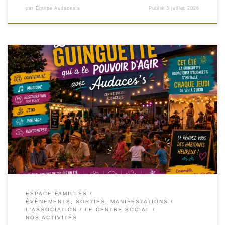
par
Équipe Audaces's
Publié
3 juillet 2026
Cet été, la « Guinguette Audacieuse » d’Audaces’s
s’installe chaque jeudi sur le parvis du Centre Social ! Le
parvis du Centre Social Audaces’s deviendra le théâtre de
moments joyeux, de rencontres conviviales et de partage,
où se tisseront de nouveaux liens entre les générations.
Habitants, familles, enfants, jeunes, seniors et promeneurs
[…]
ESPACE FAMILLES
ÉVÈNEMENTS, SORTIES, MANIFESTATIONS
L'ASSOCIATION
LE CENTRE SOCIAL
NOS ACTIVITÉS