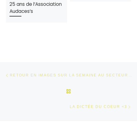
25 ans de l’Association
Audaces’s
Parcourir les articles
Article précédent
RETOUR EN IMAGES SUR LA SEMAINE AU SECTEUR JEUNESSE
RETOUR À LA LISTE DES
Ar
LA DICTÉE DU COEUR <3