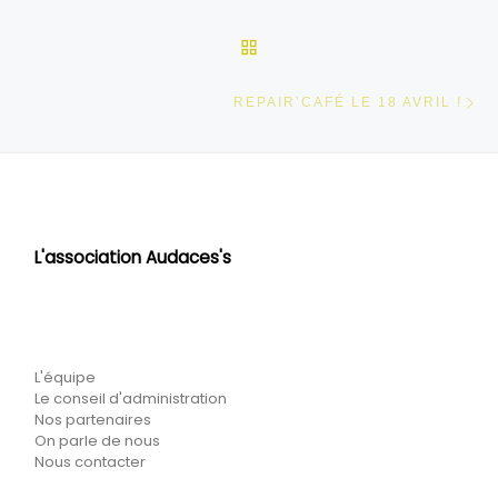
RETOUR À LA LISTE DES
Ar
REPAIR’CAFÉ LE 18 AVRIL !
L'association Audaces's
L'équipe
Le conseil d'administration
Nos partenaires
On parle de nous
Nous contacter