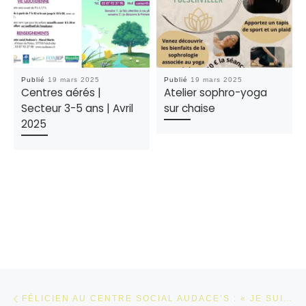
Publié
19 mars 2025
Publié
19 mars 2025
Centres aérés |
Atelier sophro-yoga
Secteur 3-5 ans | Avril
sur chaise
2025
Parcourir les articles
Article précédent
FÉLICIEN AU CENTRE SOCIAL AUDACE’S : « JE SUIS LÀ POUR DÉBLOQUER LA PAROLE »