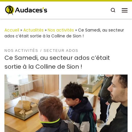
Passer au contenu
Search
Me
Accueil
»
Actualités
»
Nos activités
»
Ce Samedi, au secteur
ados c’était sortie à la Colline de Sion !
NOS ACTIVITÉS
SECTEUR ADOS
Ce Samedi, au secteur ados c’était
sortie à la Colline de Sion !