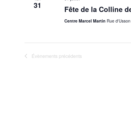
è
31
Fête de la Colline d
n
Centre Marcel Martin
Rue d'Usson 
e
m
e
n
Évènements
précédents
t
s