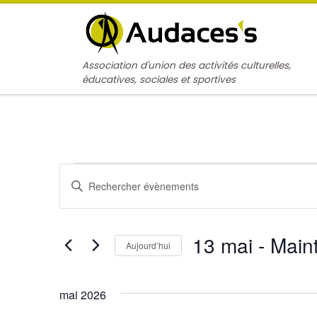
Passer au contenu
Association d'union des activités culturelles,
éducatives, sociales et sportives
Évènements
R
S
e
a
i
c
s
i
13 mai
 - 
Main
Aujourd’hui
h
r
m
S
e
o
é
mai 2026
t
l
r
-
e