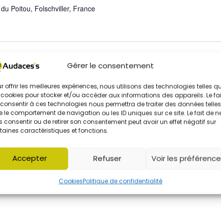
du Poitou, Folschviller, France
Gérer le consentement
r offrir les meilleures expériences, nous utilisons des technologies telles q
e Fürst #1
 cookies pour stocker et/ou accéder aux informations des appareils. Le fai
consentir à ces technologies nous permettra de traiter des données telles
du Poitou, Folschviller, France
 le comportement de navigation ou les ID uniques sur ce site. Le fait de n
 consentir ou de retirer son consentement peut avoir un effet négatif sur
taines caractéristiques et fonctions.
Accepter
Refuser
Voir les préférenc
« Un p’tit truc en plus »
Cookies
Politique de confidentialité
'Usson du Poitou, Folschviller, Moselle, France