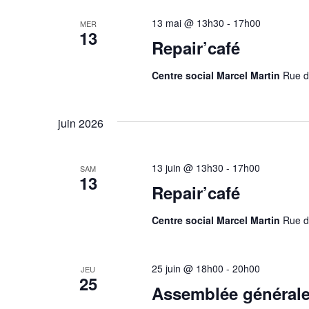
c
c
c
l
t
13 mai @ 13h30
-
17h00
MER
é
13
i
h
Repair’café
.
o
R
n
e
e
Centre social Marcel Martin
Rue d
n
c
e
e
h
z
e
t
u
juin 2026
r
n
n
c
e
h
d
13 juin @ 13h30
-
17h00
a
SAM
e
a
13
r
t
Repair’café
v
É
e
v
.
Centre social Marcel Martin
Rue d
i
è
n
g
e
m
25 juin @ 18h00
-
20h00
JEU
a
25
e
Assemblée générale
n
t