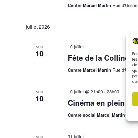
t
Centre Marcel Martin
Rue d'Usson 
s
i
p
a
o
r
juillet 2026
m
n
o
d
t
10 juillet
VEN
-
10
Pou
e
c
Fête de la Colline d
les
l
de 
v
é
Centre Marcel Martin
Rue d'Usson 
que
.
pas
u
cer
e
10 juillet @ 21h00
-
23h00
VEN
10
Cinéma en plein air 
s
É
Centre social Marcel Martin
Rue d
v
31 juillet
VEN