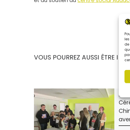
et du soutien du
centre social Audac
Pou
les
de 
que
pas
VOUS POURREZ AUSSI ÊTRE INTÉ
cer
Publi
Cér
Chim
aven