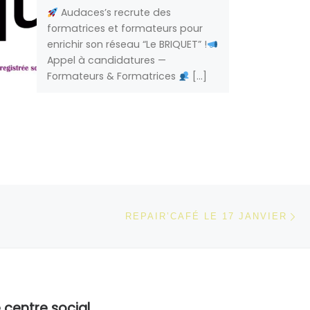
Audaces’s recrute des
formatrices et formateurs pour
enrichir son réseau “Le BRIQUET” !
Appel à candidatures —
Formateurs & Formatrices
[…]
Ar
 ARTICLES
REPAIR’CAFÉ LE 17 JANVIER
 centre social