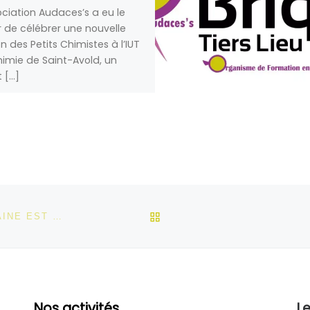
ociation Audaces’s a eu le
ir de célébrer une nouvelle
on des Petits Chimistes à l’IUT
imie de Saint-Avold, un
t […]
RETOUR À LA LISTE DES
MOSELLEENFANT DE FOLSCHVILLER, KARIM SEKHAINE EST UN AMBASSADEUR DU VIVRE ENSEMBLE
Nos activités
Le