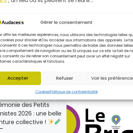
e’s
, un lieu où ils peuvent se réunir…
Gérer le consentement
r offrir les meilleures expériences, nous utilisons des technologies telles q
 cookies pour stocker et/ou accéder aux informations des appareils. Le fai
consentir à ces technologies nous permettra de traiter des données telles
 le comportement de navigation ou les ID uniques sur ce site. Le fait de n
 consentir ou de retirer son consentement peut avoir un effet négatif sur
RESSÉ PAR
taines caractéristiques et fonctions.
Accepter
Refuser
Voir les préférenc
Cookies
Politique de confidentialité
é
11 juin 2026
émonie des Petits
istes 2026 : une belle
ture collective !