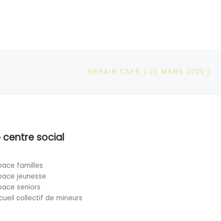
Ar
 ARTICLES
REPAIR’CAFÉ | 22 MARS 2025
 centre social
pace familles
pace jeunesse
pace seniors
cueil collectif de mineurs