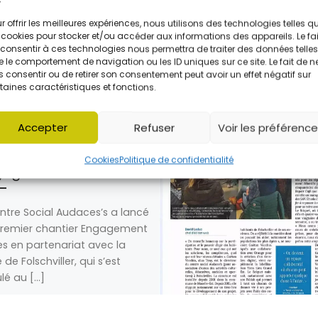
RESSÉ PAR
r offrir les meilleures expériences, nous utilisons des technologies telles q
 cookies pour stocker et/ou accéder aux informations des appareils. Le fai
consentir à ces technologies nous permettra de traiter des données telles
 le comportement de navigation ou les ID uniques sur ce site. Le fait de n
 consentir ou de retirer son consentement peut avoir un effet négatif sur
taines caractéristiques et fonctions.
é
13 juillet 2026
Accepter
Refuser
Voir les préférenc
ur en images sur le
mier chantier
Cookies
Politique de confidentialité
gagement Jeunes” !
ntre Social Audaces’s a lancé
premier chantier Engagement
s en partenariat avec la
 de Folschviller, qui s’est
lé au […]