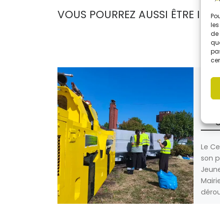
VOUS POURREZ AUSSI ÊTRE INTÉ
Pou
les
de 
que
pas
cer
Publi
Reto
pre
“En
Le Ce
son 
Jeune
Mairie
dérou