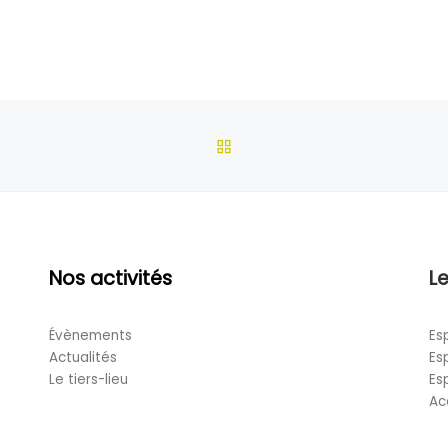
RETOUR À LA LISTE DES
Nos activités
Le
Évènements
Es
Actualités
Es
Le tiers-lieu
Es
Ac