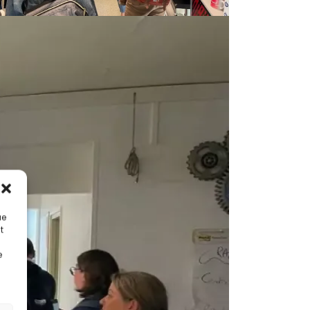
ue
t
e