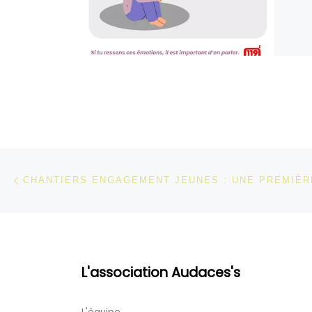
Parcourir les articles
Article précédent
L'association Audaces's