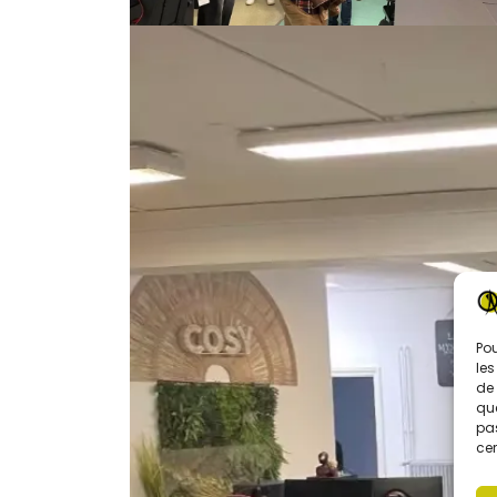
Pou
les
de 
que
pas
cer