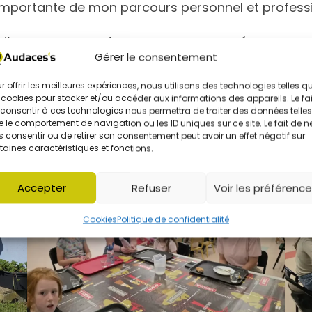
importante de mon parcours personnel et professi
s d’accompagner des personnes engagées comme 
Gérer le consentement
age illustre parfaitement les valeurs qui nous ani
a confiance et l’humain. Nous lui souhaitons une p
r offrir les meilleures expériences, nous utilisons des technologies telles q
onvaincus qu’elle saura mettre ses qualités au ser
 cookies pour stocker et/ou accéder aux informations des appareils. Le fai
consentir à ces technologies nous permettra de traiter des données telles
 le comportement de navigation ou les ID uniques sur ce site. Le fait de n
 consentir ou de retirer son consentement peut avoir un effet négatif sur
taines caractéristiques et fonctions.
Accepter
Refuser
Voir les préférenc
Cookies
Politique de confidentialité