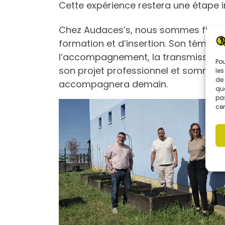
Cette expérience restera une étape 
Chez Audaces’s, nous sommes fier
formation et d’insertion. Son témoign
l’accompagnement, la transmission, l
Pou
son projet professionnel et sommes c
les
de 
accompagnera demain.
que
pas
cer