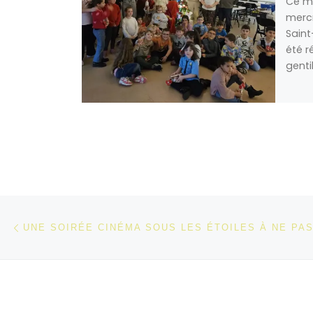
Ce me
mercr
Saint
été r
genti
Parcourir les articles
Article précédent