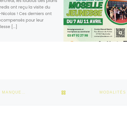
rcredi, les loulous des plans
edis ont reçu la visite du
-Nicolas ! Ces derniers ont
écompensés pour leur
llesse […]
RETOUR À LA LISTE DES
UNE SOIRÉE CINÉMA SOUS LES ÉTOILES À NE PAS MANQUER !