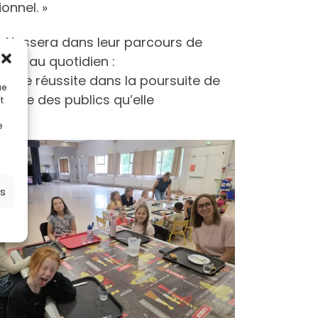
onnel. »
Nassera dans leur parcours de
ment au quotidien :
leine réussite dans la poursuite de
ue
vice des publics qu’elle
t
e
es