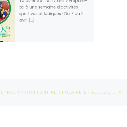
Tu as entre 11 et 17 ans ? Prépare-
toi à une semaine d’activités
sportives et ludiques ! Du 7 au 11
avril […]
Ar
 ARTICLES
MODALITÉS D’INSCRIPTION CANTINE SCOLAIRE ET ACCUEIL PÉRISCOLAIRE