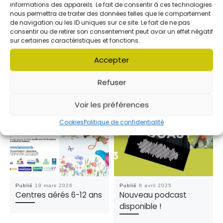
informations des appareils. Le fait de consentir à ces technologies
nous permettra de traiter des données telles que le comportement
de navigation ou les ID uniques sur ce site. Le fait de ne pas
VOUS POURREZ AUSSI ÊTRE
consentir ou de retirer son consentement peut avoir un effet négatif
INTÉRESSÉ PAR
sur certaines caractéristiques et fonctions.
Accepter
Refuser
Voir les préférences
Cookies
Politique de confidentialité
Publié
19 mars 2026
Publié
8 avril 2025
Centres aérés 6-12 ans
Nouveau podcast
disponible !