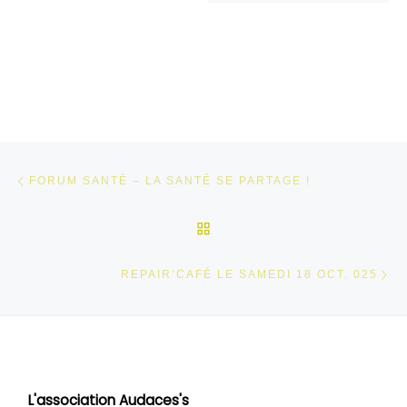
Parcourir les articles
Article précédent
FORUM SANTÉ – LA SANTÉ SE PARTAGE !
RETOUR À LA LISTE DES
Ar
REPAIR’CAFÉ LE SAMEDI 18 OCT. 025
L'association Audaces's