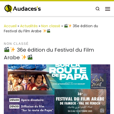
Passer au contenu
Search
Me
Accueil
»
Actualités
»
Non classé
»
36e édition du
Festival du Film Arabe
NON CLASSÉ
36e édition du Festival du Film
Arabe