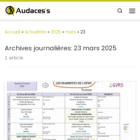
Passer au contenu
Search
Me
Accueil
»
Actualités
»
2025
»
mars
»
23
Archives journalières:
23 mars 2025
1 article