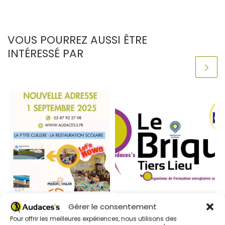
VOUS POURREZ AUSSI ÊTRE
INTÉRESSÉ PAR
Publié
2 juillet 2025
Publié
5 novembre 2025
Gérer le consentement
Inscription restauration
Appel à candidatures
Pour offrir les meilleures expériences, nous utilisons des
scolaire
— Formateurs &