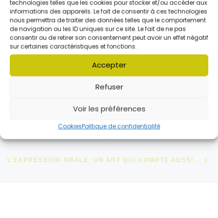
technologies telles que les cookies pour stocker et/ou accéder aux
Formatrices
informations des appareils. Le fait de consentir à ces technologies
nous permettra de traiter des données telles que le comportement
de navigation ou les ID uniques sur ce site. Le fait de ne pas
consentir ou de retirer son consentement peut avoir un effet négatif
sur certaines caractéristiques et fonctions.
Accepter
Refuser
Parcourir les articles
Article précédent
Voir les préférences
CONNAISSEZ-VOUS « LE BRIQUET » ?
Cookies
Politique de confidentialité
RETOUR À LA LISTE DES
Ar
L’EXPRESSION ORALE, UN ART QUI COMPTE AUSSI AUX YEUX DES COLLÉGIENS