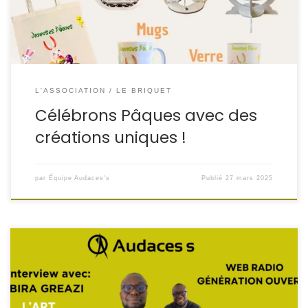
impatience pour partager la magie de Pâques avec vous
[…]
L'ASSOCIATION
LE BRIQUET
Célébrons Pâques avec des
créations uniques !
par
Équipe Audaces's
Publié
27 mars 2025
Nous sommes fiers de vous présenter le tout premier
épisode de notre podcast ! Pour inaugurer cette série,