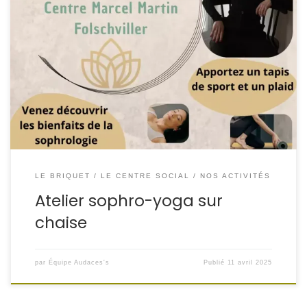
Venez découvrir une approche douce et accessible du
bien-être, mêlant les bienfaits de la sophrologie et du
yoga sur chaise. Une séance idéale pour relâcher les
tensions, calmer l’esprit et renforcer la sérénité, même
pour les personnes à mobilité réduite ou peu sportives.
Quand ? Où ? Centre Marcel Martin […]
LE BRIQUET
LE CENTRE SOCIAL
NOS ACTIVITÉS
Atelier sophro-yoga sur
chaise
par
Équipe Audaces's
Publié
11 avril 2025