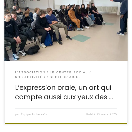
Dans le cadre d’un projet porté par l’association
Audaces’s, les élèves de 3ᵉ du collège Alexandre-Dreux
de Folschviller ont eu l’opportunité de s’initier à l’art de
bien parler grâce à une série d’ateliers menés par Abira
Greazi, orateur et intervenant de l’association Graine
d’Orateur. Ce dispositif vise à préparer les […]
L'ASSOCIATION
LE CENTRE SOCIAL
NOS ACTIVITÉS
SECTEUR ADOS
L’expression orale, un art qui
compte aussi aux yeux des …
par
Équipe Audaces's
Publié
25 mars 2025