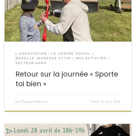
partagé un moment sportif et convivial autour d’activités
variées : tir à la carabine laser, football, ultimate, boxe,
training canin, tennis, tir à […]
L'ASSOCIATION
LE CENTRE SOCIAL
MOSELLE JEUNESSE 57730
NOS ACTIVITÉS
SECTEUR ADOS
Retour sur la journée « Sporte
toi bien »
par
Équipe Audaces's
Publié
11 avril 2025