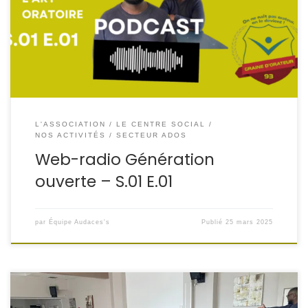
nous avons eu l’honneur d’interviewer Abira Greazi,
orateur passionné et fondateur de l’association Graine
d’Orateur. S.01 E.01 – L’Art Oratoire avec Abira Greazi Dans
cet épisode, il partage avec nous son parcours, […]
L'ASSOCIATION
LE CENTRE SOCIAL
NOS ACTIVITÉS
SECTEUR ADOS
Web-radio Génération
ouverte – S.01 E.01
par
Équipe Audaces's
Publié
25 mars 2025