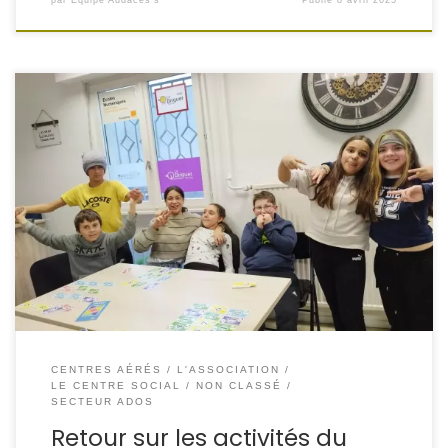
par
Équipe Audaces's
Publié
8 avril 2025
Ces deux dernières semaines, nos jeunes ont pu profiter
de nombreuses animations variées et conviviales : On
enchaîne avec le centre de loisirs, et on se retrouve le 28
avril avec Sandra pour de nouveaux ateliers en semaine !
Merci à tous pour votre énergie et votre bonne humeur !
[…]
CENTRES AÉRÉS
L'ASSOCIATION
LE CENTRE SOCIAL
NON CLASSÉ
SECTEUR ADOS
Retour sur les activités du