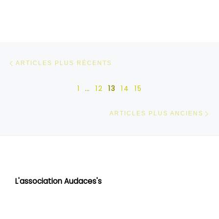
Navigation dans les articles
Articles plus récents
ARTICLES PLUS RÉCENTS
1
…
12
13
14
15
Ar
ARTICLES PLUS ANCIENS
L'association Audaces's