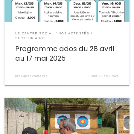
LE CENTRE SOCIAL
NOS ACTIVITÉS
SECTEUR ADOS
Programme ados du 28 avril
au 17 mai 2025
par
Équipe Audaces's
Publié
12 avril 2025
Sous un soleil radieux, la journée Sporte Toi Bien a
rassemblé jeunesse, énergie et inclusion ! Des jeunes
venus de l’IME Wenheck et de l’association Audaces’s ont