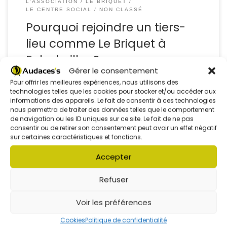
L'ASSOCIATION
LE BRIQUET
LE CENTRE SOCIAL
NON CLASSÉ
Pourquoi rejoindre un tiers-
lieu comme Le Briquet à
Folschviller ?
Gérer le consentement
Pour offrir les meilleures expériences, nous utilisons des
technologies telles que les cookies pour stocker et/ou accéder aux
par
Équipe Audaces's
Publié
4 avril 2025
informations des appareils. Le fait de consentir à ces technologies
nous permettra de traiter des données telles que le comportement
de navigation ou les ID uniques sur ce site. Le fait de ne pas
consentir ou de retirer son consentement peut avoir un effet négatif
sur certaines caractéristiques et fonctions.
Accepter
La Web Radio Génération Ouverte du Centre Social
Audaces’s vous emmène cette semaine dans l’univers
Refuser
créatif de Yann Wetta, artiste engagé, passionné de
narration et d’illustration Dans ce 2e épisode de notre
Voir les préférences
podcast « Toon Buster » (Saison 1, Épisode 2), découvrez :
Son parcours d’artiste : ses inspirations, ses luttes, […]
Cookies
Politique de confidentialité