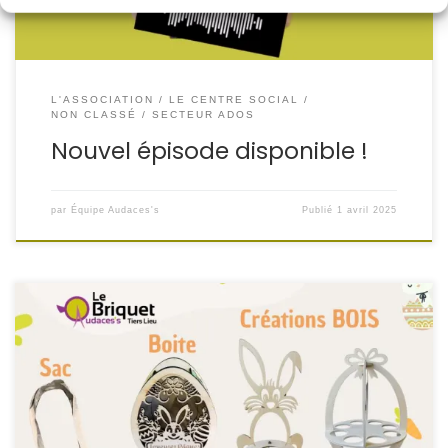
L'ASSOCIATION
LE CENTRE SOCIAL
NON CLASSÉ
SECTEUR ADOS
Nouvel épisode disponible !
par
Équipe Audaces's
Publié
1 avril 2025
Venez découvrir nos magnifiques créations et goodies
spécialement conçus pour Pâques ! Ces pièces originales
seront exposées et mises en vente au Briquet, l’endroit
idéal pour trouver des trésors pour cette fête de
printemps. Infos pratiques : On vous attend avec