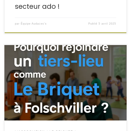
secteur ado !
par
Équipe Audaces's
Publié
5 avril 2025
Le Briquet, tiers-lieu à Folschviller en Moselle, est bien plus
qu’un simple espace de coworking. C’est un lieu vivant,
ouvert à toutes celles et ceux qui souhaitent partager,
créer, innover et faire vivre leur territoire. Un espace pour
créer et innover Au Briquet, nous mettons à votre
disposition des équipements […]