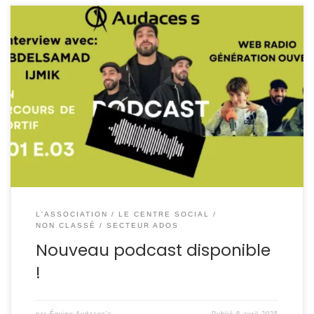
Le Centre Social Audaces’s vous présente le tout nouvel
épisode de notre Web Radio « Génération Ouverte » !
Cette semaine, nous avons le plaisir de recevoir
Abdelsamad IJMIK pour une interview exceptionnelle
autour de son parcours de sportif ! Motivation,
dépassement de soi, conseils… Un témoignage inspirant à
ne pas manquer […]
L'ASSOCIATION
LE CENTRE SOCIAL
NON CLASSÉ
SECTEUR ADOS
Nouveau podcast disponible
!