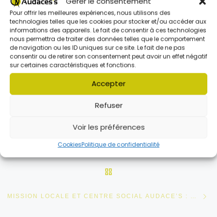
Gérer le consentement
Publié
9 juin 2026
Publié
10 septembre 2025
Programme ados juin
Les Plans Mercredis
Pour offrir les meilleures expériences, nous utilisons des
technologies telles que les cookies pour stocker et/ou accéder aux
reviennent au Centre
informations des appareils. Le fait de consentir à ces technologies
social Audaces’s de
nous permettra de traiter des données telles que le comportement
Folschviller !
de navigation ou les ID uniques sur ce site. Le fait de ne pas
consentir ou de retirer son consentement peut avoir un effet négatif
sur certaines caractéristiques et fonctions.
Accepter
Refuser
Voir les préférences
Parcourir les articles
Article précédent
Cookies
Politique de confidentialité
LANCEMENT DES ACM POUR LES ADOS !
RETOUR À LA LISTE DES
Ar
MISSION LOCALE ET CENTRE SOCIAL AUDACE’S : UN PARTENARIAT GAGNANT