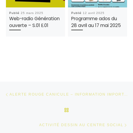
Publié
25 mars 2025
Publié
12 avril 2025
Web-radio Génération
Programme ados du
ouverte – S.01 E.01
28 avril au 17 mai 2025
Parcourir les articles
Article précédent
ALERTE ROUGE CANICULE – INFORMATION IMPORTANTE
RETOUR À LA LISTE DES
Ar
ACTIVITÉ DESSIN AU CENTRE SOCIAL