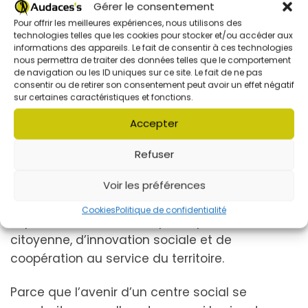
Gérer le consentement
Ces deux nouvelles instances traduisent notre
Pour offrir les meilleures expériences, nous utilisons des
technologies telles que les cookies pour stocker et/ou accéder aux
volonté de renforcer le pouvoir d’agir des
informations des appareils. Le fait de consentir à ces technologies
habitants, de développer la co-construction
nous permettra de traiter des données telles que le comportement
de navigation ou les ID uniques sur ce site. Le fait de ne pas
des projets et de faire du Centre Social Marcel
consentir ou de retirer son consentement peut avoir un effet négatif
Martin une maison des habitants toujours plus
sur certaines caractéristiques et fonctions.
ouverte, participative et innovante.
Accepter
Depuis plus de 25 ans, Audaces’s est bien plus
Refuser
qu’une association de développement social,
qu’un centre social ou qu’un tiers-lieu avec Le
Voir les préférences
Briquet. C’est une maison des habitants, un
Cookies
Politique de confidentialité
espace de solidarité, de participation
citoyenne, d’innovation sociale et de
coopération au service du territoire.
Parce que l’avenir d’un centre social se