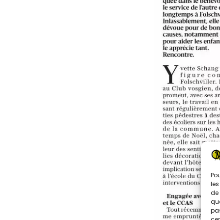
Pou
les
de 
que
pas
cer