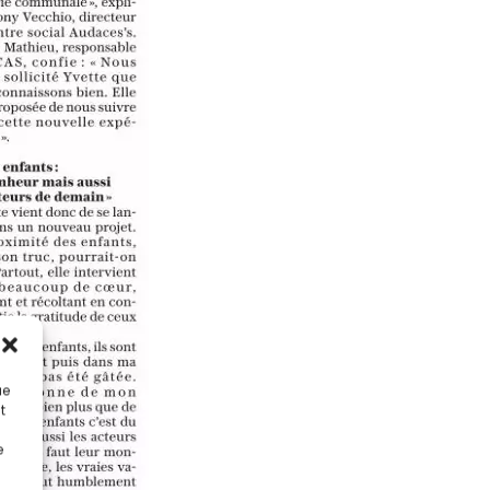
ue
t
e