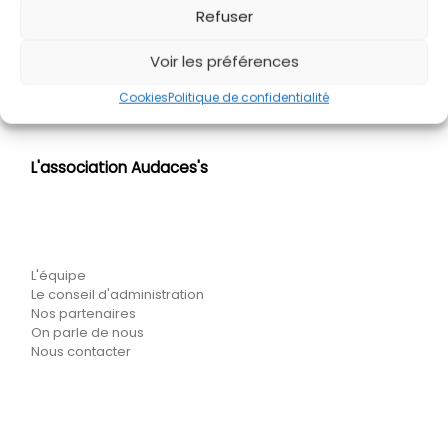
Ar
Refuser
CÉRÉMONIE DES PETITS CHIMISTES 2026 : UNE BELLE AVENTURE COLLECTIVE !
Voir les préférences
Cookies
Politique de confidentialité
L'association Audaces's
L'équipe
Le conseil d'administration
Nos partenaires
On parle de nous
Nous contacter