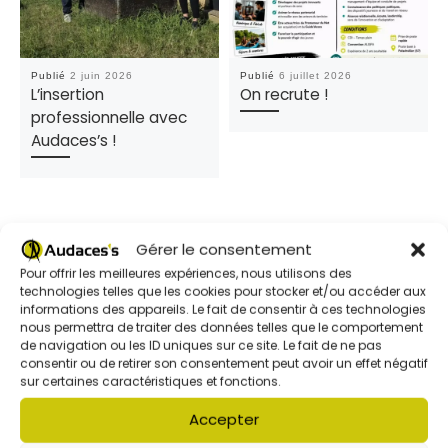
Publié
2 juin 2026
Publié
6 juillet 2026
L’insertion
On recrute !
professionnelle avec
Audaces’s !
Gérer le consentement
Pour offrir les meilleures expériences, nous utilisons des
technologies telles que les cookies pour stocker et/ou accéder aux
informations des appareils. Le fait de consentir à ces technologies
nous permettra de traiter des données telles que le comportement
de navigation ou les ID uniques sur ce site. Le fait de ne pas
Parcourir les articles
Article précédent
consentir ou de retirer son consentement peut avoir un effet négatif
CROC’VACANCES 6-12 ANS – ÉTÉ 2026
sur certaines caractéristiques et fonctions.
Accepter
RETOUR À LA LISTE DES