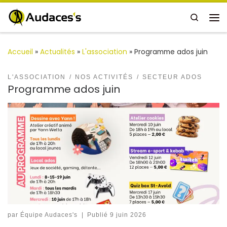
Passer au contenu
Search
Me
Accueil
»
Actualités
»
L'association
»
Programme ados juin
L'ASSOCIATION
NOS ACTIVITÉS
SECTEUR ADOS
Programme ados juin
par
Équipe Audaces's
|
Publié
9 juin 2026