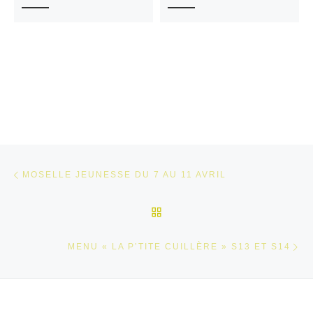
Parcourir les articles
Article précédent
MOSELLE JEUNESSE DU 7 AU 11 AVRIL
RETOUR À LA LISTE DES
Ar
MENU « LA P’TITE CUILLÈRE » S13 ET S14