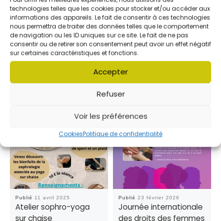
technologies telles que les cookies pour stocker et/ou accéder aux
informations des appareils. Le fait de consentir à ces technologies
nous permettra de traiter des données telles que le comportement
de navigation ou les ID uniques sur ce site. Le fait de ne pas
VOUS POURREZ AUSSI ÊTRE
consentir ou de retirer son consentement peut avoir un effet négatif
INTÉRESSÉ PAR
sur certaines caractéristiques et fonctions.
Accepter
Refuser
Voir les préférences
Cookies
Politique de confidentialité
Publié
11 avril 2025
Publié
23 février 2026
Atelier sophro-yoga
Journée internationale
sur chaise
des droits des femmes