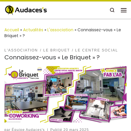
Passer au contenu
Search
Me
Accueil
»
Actualités
»
L'association
»
Connaissez-vous « Le
Briquet » ?
L'ASSOCIATION
LE BRIQUET
LE CENTRE SOCIAL
Connaissez-vous « Le Briquet » ?
par
Équipe Audaces's
|
Publié
20 mars 2025