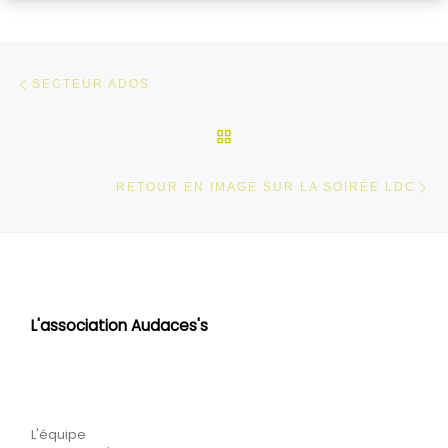
Parcourir les articles
Article précédent
SECTEUR ADOS
RETOUR À LA LISTE DES
Ar
RETOUR EN IMAGE SUR LA SOIRÉE LDC
L'association Audaces's
L'équipe