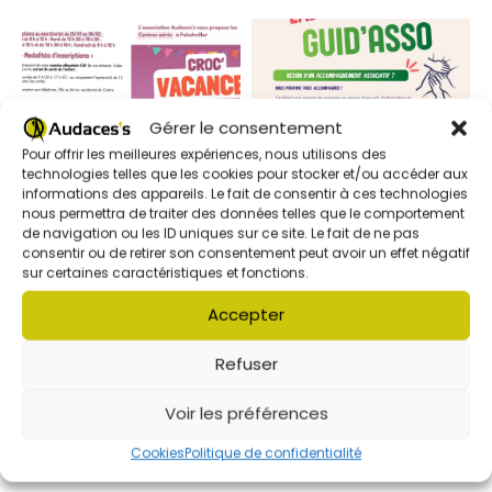
Gérer le consentement
Pour offrir les meilleures expériences, nous utilisons des
technologies telles que les cookies pour stocker et/ou accéder aux
informations des appareils. Le fait de consentir à ces technologies
nous permettra de traiter des données telles que le comportement
de navigation ou les ID uniques sur ce site. Le fait de ne pas
consentir ou de retirer son consentement peut avoir un effet négatif
Publié
19 janvier 2026
Publié
19 mars 2026
sur certaines caractéristiques et fonctions.
Centres aérés d’hiver
NOUVEAU ! Label
Guid’Asso
Accepter
Refuser
Voir les préférences
Cookies
Politique de confidentialité