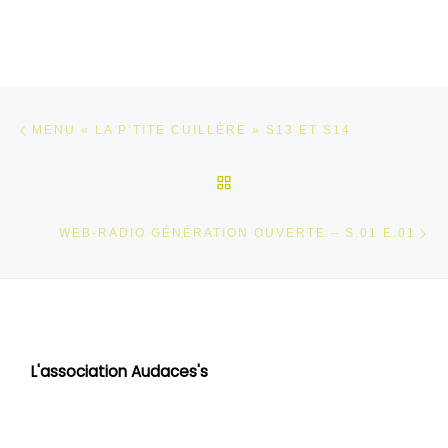
Parcourir les articles
Article précédent
MENU « LA P’TITE CUILLÈRE » S13 ET S14
RETOUR À LA LISTE DES
Ar
WEB-RADIO GÉNÉRATION OUVERTE – S.01 E.01
L'association Audaces's