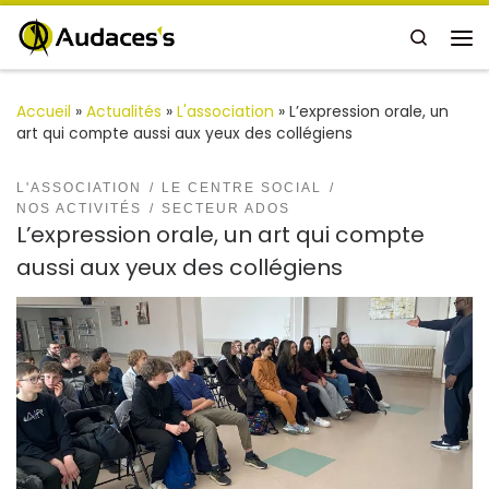
Passer au contenu
Search
Me
Accueil
»
Actualités
»
L'association
»
L’expression orale, un
art qui compte aussi aux yeux des collégiens
L'ASSOCIATION
LE CENTRE SOCIAL
NOS ACTIVITÉS
SECTEUR ADOS
L’expression orale, un art qui compte
aussi aux yeux des collégiens