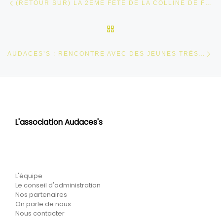
(RETOUR SUR) LA 2ÈME FÊTE DE LA COLLINE DE FURST
RETOUR À LA LISTE DES
Ar
AUDACES’S : RENCONTRE AVEC DES JEUNES TRÈS ENGAGÉS
L'association Audaces's
L'équipe
Le conseil d'administration
Nos partenaires
On parle de nous
Nous contacter