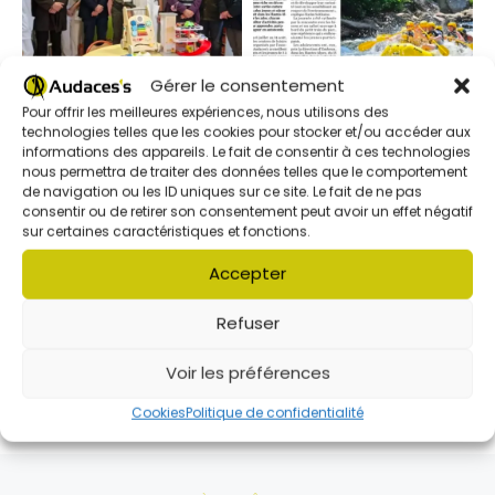
Gérer le consentement
Pour offrir les meilleures expériences, nous utilisons des
technologies telles que les cookies pour stocker et/ou accéder aux
Publié
24 février 2026
Publié
3 août 2026
informations des appareils. Le fait de consentir à ces technologies
Des jouets pour la
Un été entre
nous permettra de traiter des données telles que le comportement
de navigation ou les ID uniques sur ce site. Le fait de ne pas
pédiatrie grâce au don
découvertes et
consentir ou de retirer son consentement peut avoir un effet négatif
de l’association
aventure avec le
sur certaines caractéristiques et fonctions.
Audaces’s
centre social
Audaces’s
Accepter
Refuser
Voir les préférences
Cookies
Politique de confidentialité
Parcourir les articles
Article précédent