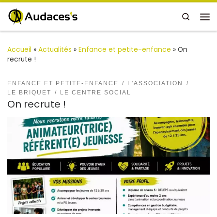
Passer au contenu
Search
Me
Accueil
»
Actualités
»
Enfance et petite-enfance
»
On
recrute !
ENFANCE ET PETITE-ENFANCE
L'ASSOCIATION
LE BRIQUET
LE CENTRE SOCIAL
On recrute !