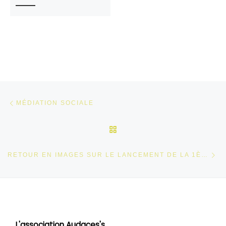
Parcourir les articles
Article précédent
MÉDIATION SOCIALE
RETOUR À LA LISTE DES
Ar
RETOUR EN IMAGES SUR LE LANCEMENT DE LA 1ÈRE SESSION DU CHANTIER ENGAGEMENT JEUNES
L'association Audaces's