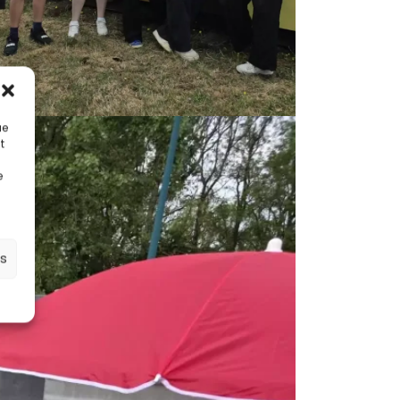
ue
t
e
es