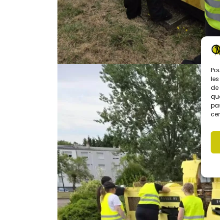
Pou
les
de 
que
pas
cer