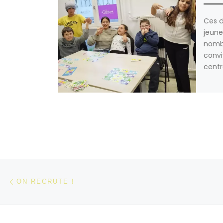
Ces d
jeune
nombr
convi
centr
Parcourir les articles
Article précédent
ON RECRUTE !