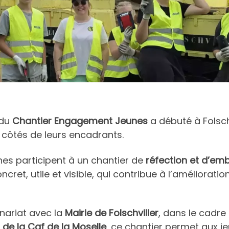
 du
Chantier Engagement Jeunes
a débuté à Folschv
 côtés de leurs encadrants.
nes participent à un chantier de
réfection et d’em
concret, utile et visible, qui contribue à l’améliorati
enariat avec la
Mairie de Folschviller
, dans le cadre
 de la Caf de la Moselle
, ce chantier permet aux j