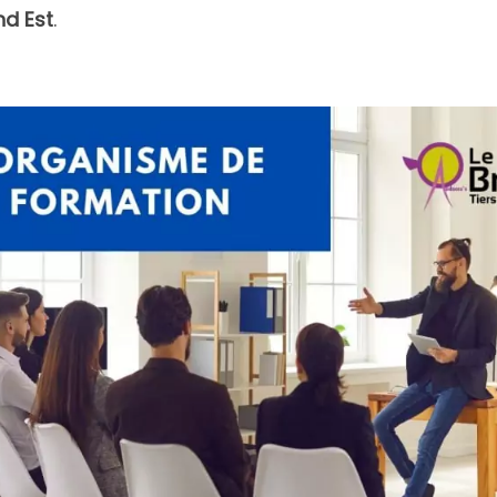
nd Est
.