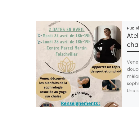
Publi
Ate
cha
Vene
douce
mêlan
sophr
Une s