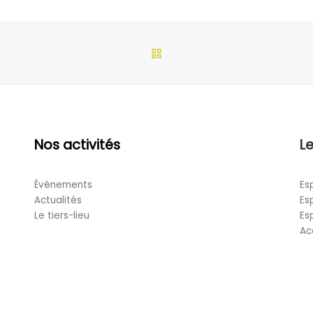
RETOUR À LA LISTE DES
Nos activités
Le
Évènements
Es
Actualités
Es
Le tiers-lieu
Es
Ac