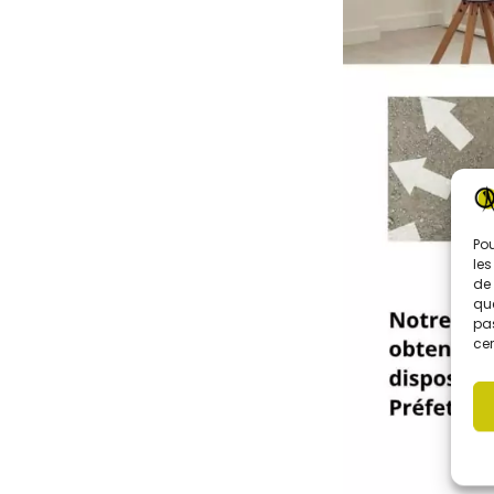
Pou
les
de 
que
pas
cer