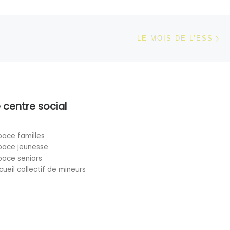
Ar
 ARTICLES
LE MOIS DE L’ESS
 centre social
pace familles
pace jeunesse
pace seniors
cueil collectif de mineurs