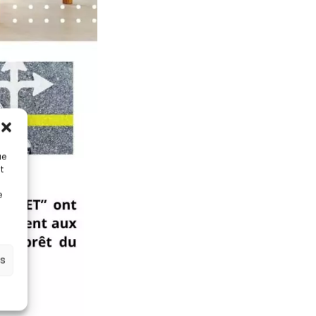
ue
t
e
es