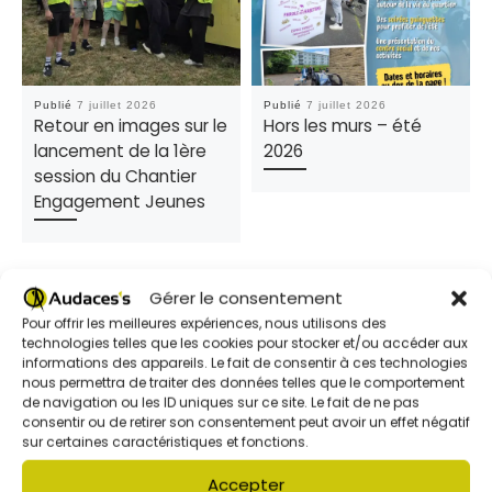
Publié
7 juillet 2026
Publié
7 juillet 2026
Retour en images sur le
Hors les murs – été
lancement de la 1ère
2026
session du Chantier
Engagement Jeunes
Gérer le consentement
Pour offrir les meilleures expériences, nous utilisons des
technologies telles que les cookies pour stocker et/ou accéder aux
informations des appareils. Le fait de consentir à ces technologies
nous permettra de traiter des données telles que le comportement
de navigation ou les ID uniques sur ce site. Le fait de ne pas
Parcourir les articles
Article précédent
consentir ou de retirer son consentement peut avoir un effet négatif
CENTRES AÉRÉS | SECTEUR 6-12 ANS | AVRIL 2025
sur certaines caractéristiques et fonctions.
Accepter
RETOUR À LA LISTE DES