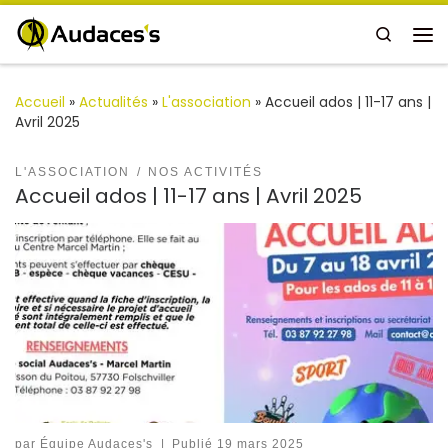
Passer au contenu
Search
Me
Accueil
»
Actualités
»
L'association
»
Accueil ados | 11-17 ans |
Avril 2025
L'ASSOCIATION
NOS ACTIVITÉS
Accueil ados | 11-17 ans | Avril 2025
par
Équipe Audaces's
|
Publié
19 mars 2025