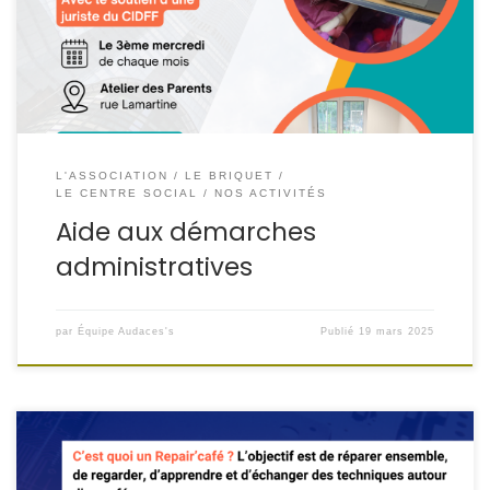
officiel ou l’utilisation des services en ligne (Ameli, CAF,
Carsat, impôts…) ? Rendez-vous chaque 3ᵉ mercredi du
mois à l’Atelier des Parents à Valmont ! Avec […]
L'ASSOCIATION
LE BRIQUET
LE CENTRE SOCIAL
NOS ACTIVITÉS
Aide aux démarches
administratives
par
Équipe Audaces's
Publié
19 mars 2025