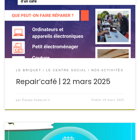
C’est quoi un Repair’café ? L’objectif est de réparer
ensemble, de regarder, d’apprendre et d’échanger des
techniques autour d’un café
LE BRIQUET
LE CENTRE SOCIAL
NOS ACTIVITÉS
Repair’café | 22 mars 2025
par
Équipe Audaces's
Publié
19 mars 2025