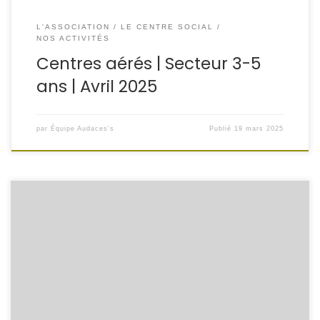
L'ASSOCIATION
LE CENTRE SOCIAL
NOS ACTIVITÉS
Centres aérés | Secteur 3-5
ans | Avril 2025
par
Équipe Audaces's
Publié
19 mars 2025
À l’occasion de la Journée des droits des femmes du 8
mars, le centre social Audaces’s et le Cidff Forbach Cidff
sont intervenus au collège Alexandre Dreux afin de
sensibiliser les élèves de 5ᵉ à l’égalité filles-garçons. Un
moment d’échange enrichissant entre élèves et
intervenants ! L’objectif est de construire […]