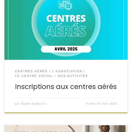
Dates d’inscription aux centres aérés (secteurs petite-
enfance, enfance et ados) : Uniquement au secrétariat les
25, 26 et 27 mars et les 1, 2 et 3 avril 2025. Rue d’Usson du
Poitou, 57730 Folschviller | 03 87 92 27 98
| contact@audaces-s.fr
CENTRES AÉRÉS
L'ASSOCIATION
LE CENTRE SOCIAL
NOS ACTIVITÉS
Inscriptions aux centres aérés
par
Équipe Audaces's
Publié
19 mars 2025