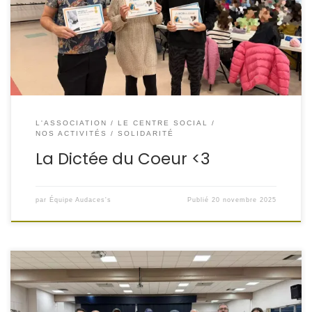
Ce jeudi 20 novembre, à l’occasion de la Journée
internationale des droits de l’enfant
, l’ambiance
était studieuse… mais surtout joyeuse !
[…]
L'ASSOCIATION
LE CENTRE SOCIAL
NOS ACTIVITÉS
SOLIDARITÉ
La Dictée du Coeur <3
par
Équipe Audaces's
Publié
20 novembre 2025
Cette année, notre participation au Festival des Solidarités