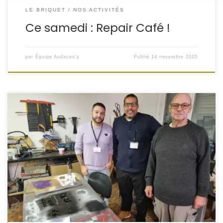
LE BRIQUET
NOS ACTIVITÉS
Ce samedi : Repair Café !
par
Équipe Audaces's
Publié
14 novembre 2025
Novembre est le mois de l’économie sociale et solidaire
(ESS)
, mode de gestion où priment solidarité,
coopération et démocratie. Tri, emploi, création génèrent
de nombreuses initiatives, comme au centre social
Audaces’s de Folschviller, qui invite à une journée
d’échanges lundi 24 novembre. Le Briquet fait partie de
ces tiers-lieux […]