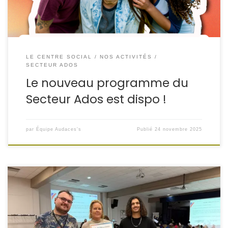
LE CENTRE SOCIAL
NOS ACTIVITÉS
SECTEUR ADOS
Le nouveau programme du
Secteur Ados est dispo !
par
Équipe Audaces's
Publié
24 novembre 2025
Une mobilisation remarquable pour cette première
matinée… et déjà 208 € collectés de l’Association
Audaces’s !
Et 500 € du Rotary Club de Saint-Avold !