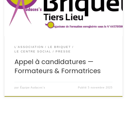
formatrices et formateurs pour son organisme de
formation Le BRIQUET.
Notre mission : proposer des
formations utiles, concrètes et ancrées […]
L'ASSOCIATION
LE BRIQUET
LE CENTRE SOCIAL
PRESSE
Appel à candidatures —
Formateurs & Formatrices
par
Équipe Audaces's
Publié
5 novembre 2025