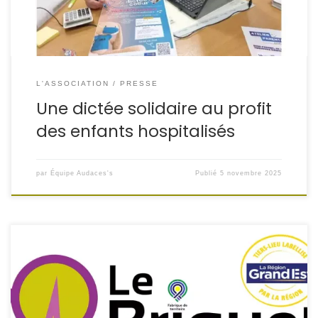
L'ASSOCIATION
PRESSE
Une dictée solidaire au profit
des enfants hospitalisés
par
Équipe Audaces's
Publié
5 novembre 2025
Audaces’s recrute des formatrices et formateurs pour
enrichir son réseau “Le BRIQUET” !
Appel à candidatures
— Formateurs & Formatrices
Qui sommes-nous ?
L’association Audaces’s constitue son portefeuille de