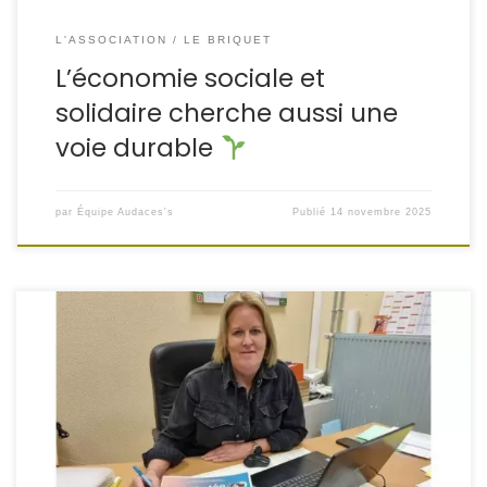
L'ASSOCIATION
LE BRIQUET
L’économie sociale et
solidaire cherche aussi une
voie durable
par
Équipe Audaces's
Publié
14 novembre 2025
C’est une idée forte de sens. L’association Audaces’s et
ses partenaires proposent de participer à une dictée
adaptée à chaque âge en échange de dons symboliques
les jeudi 20 et vendredi 21 novembre. Il s’agit à la fois de
promouvoir la langue française et de doter en matériel et
jouets le service […]