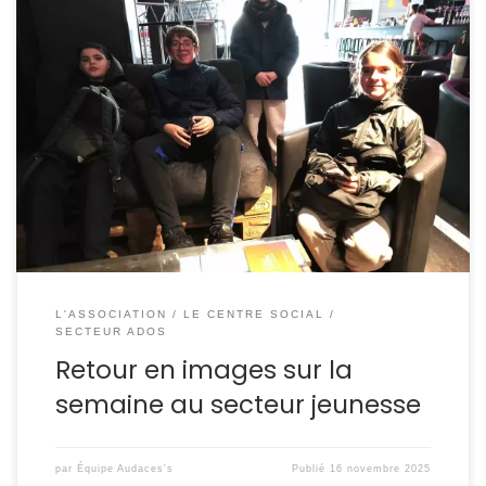
Cette semaine au programme de notre team ado :
escape game à B’est Farébersviller, jardinage, gaming et
aide aux devoirs.
L'ASSOCIATION
LE CENTRE SOCIAL
SECTEUR ADOS
Retour en images sur la
semaine au secteur jeunesse
par
Équipe Audaces's
Publié
16 novembre 2025