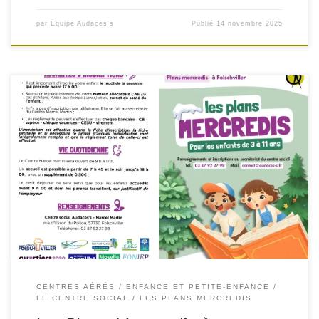
par
Équipe Audaces's
Publié
14 novembre 2025
L’association Audaces’s propose cette année encore les
Plans Mercredis pour les enfants de 3 à 11 ans au Centre
Social Marcel Martin
Des activités variées, éducatives et
ludiques, dans un environnement bienveillant et sécurisé !
Au programme cette année :
École d’échecs
École
des robots
Ateliers FabLab (à […]
CENTRES AÉRÉS
ENFANCE ET PETITE-ENFANCE
LE CENTRE SOCIAL
LES PLANS MERCREDIS