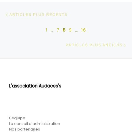
Navigation dans les articles
Articles plus récents
ARTICLES PLUS RÉCENTS
1
…
7
8
9
…
16
Ar
ARTICLES PLUS ANCIENS
L'association Audaces's
L'équipe
Le conseil d'administration
Nos partenaires