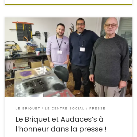
Un bel article est paru cette semaine dans la presse
locale, mettant en lumière le travail mené par Audaces’s
et le Tiers-Lieu Le Briquet autour de l’économie sociale et
solidaire
On y parle :
du FabLab et des projets
créatifs
du Repair Café et de son impact pour les […]
LE BRIQUET
LE CENTRE SOCIAL
PRESSE
Le Briquet et Audaces’s à
l’honneur dans la presse !