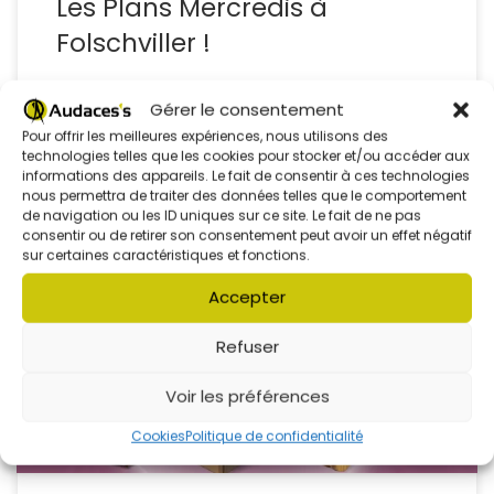
Les Plans Mercredis à
Folschviller !
Gérer le consentement
par
Équipe Audaces's
Publié
14 novembre 2025
Pour offrir les meilleures expériences, nous utilisons des
technologies telles que les cookies pour stocker et/ou accéder aux
informations des appareils. Le fait de consentir à ces technologies
nous permettra de traiter des données telles que le comportement
de navigation ou les ID uniques sur ce site. Le fait de ne pas
consentir ou de retirer son consentement peut avoir un effet négatif
sur certaines caractéristiques et fonctions.
Centre Marcel Martin – Folschviller
Samedi 15
novembre – 13h30 à 17h00
Repair Café : venez réparer
Accepter
vos appareils, apprendre, échanger et profiter d’un
moment convivial autour d’un café
Ordinateurs, petit
Refuser
électroménager, couture… les bénévoles sont là pour
vous aider !
Réparations gratuites Une journée sous le
signe […]
Voir les préférences
Cookies
Politique de confidentialité