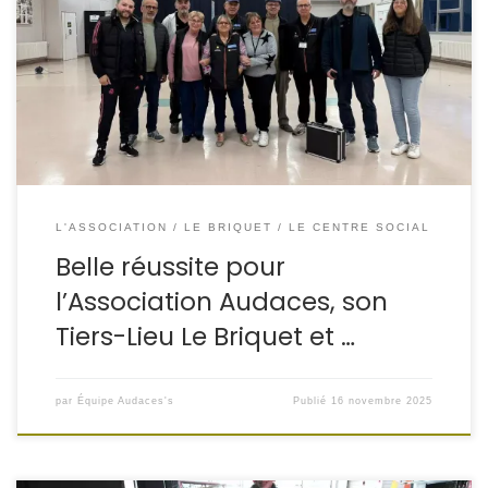
a pris la forme de trois animations conviviales et
engagées :
un atelier de confection de gâteaux de
Noël,
un Repair Café,
et une Trucothèque. Ces
moments chaleureux, placés sous le signe du partage et
de la solidarité, ont […]
L'ASSOCIATION
LE BRIQUET
LE CENTRE SOCIAL
Belle réussite pour
l’Association Audaces, son
Tiers-Lieu Le Briquet et …
par
Équipe Audaces's
Publié
16 novembre 2025