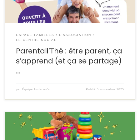
novembre […]
ESPACE FAMILLES
L'ASSOCIATION
LE CENTRE SOCIAL
Parentali’Thé : être parent, ça
s’apprend (et ça se partage)
…
par
Équipe Audaces's
Publié
5 novembre 2025
Grande Bourse aux Jouets – Folschviller
Envie de