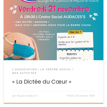
« La Dictée du Cœur » – Une action culturelle et solidaire
au profit des enfants hospitalisés à l’hôpital de Marie
Madelaine de FORBACH
L’association Audaces’s ouvre
le champ des possibles avec le Rotary Club de Saint-
Avold et les Hôpitaux du GHT de FORBACH CHIC Unisanté,
autour d’un événement […]
L'ASSOCIATION
LE CENTRE SOCIAL
NOS ACTIVITÉS
« La Dictée du Cœur »
par
Équipe Audaces's
Publié
18 octobre 2025