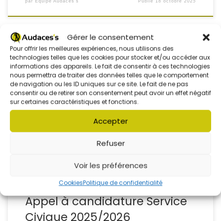
par
Équipe Audaces's
Publié
18 octobre 2025
Gérer le consentement
Pour offrir les meilleures expériences, nous utilisons des
technologies telles que les cookies pour stocker et/ou accéder aux
informations des appareils. Le fait de consentir à ces technologies
L’association Audaces’s recrute sa nouvelle Team sur la
nous permettra de traiter des données telles que le comportement
mission en partenariat avec Anima Découverte :
de navigation ou les ID uniques sur ce site. Le fait de ne pas
Ambassadeur de loisirs et d’actions éducatives. Veuillez
consentir ou de retirer son consentement peut avoir un effet négatif
transmettre votre candidature à cette adresse
sur certaines caractéristiques et fonctions.
: contact@audaces-s.fr L‘objectif de l’engagement de
Service Civique est de mobiliser la jeunesse pour
Accepter
répondre aux défis de la société. Ouvert à tous […]
Refuser
Voir les préférences
Cookies
Politique de confidentialité
L'ASSOCIATION
LE BRIQUET
LE CENTRE SOCIAL
Appel à candidature Service
Civique 2025/2026