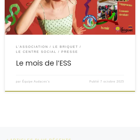
de repenser notre rapport aux objets, aux déchets et à
leur devenir, […]
L'ASSOCIATION
LE BRIQUET
LE CENTRE SOCIAL
PRESSE
Le mois de l’ESS
par
Équipe Audaces's
Publié
7 octobre 2025
Navigation dans les articles
Articles plus récents