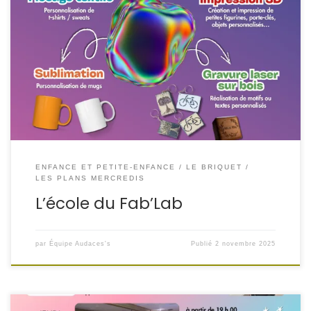
Vous cherchez une activité du mercredi qui développe
créativité + manip’ ? Nos ateliers Fab’lab (dès 8 ans)
initient les jeunes à :• Flocage de t-shirts/sweats•
Impression 3D (porte-clés, figurines…)• Sublimation sur
mugs• Gravure laser sur bois Mercredis 14h–16h | 20 € /
trimestre | 8 places
ENFANCE ET PETITE-ENFANCE
LE BRIQUET
LES PLANS MERCREDIS
L’école du Fab’Lab
par
Équipe Audaces's
Publié
2 novembre 2025