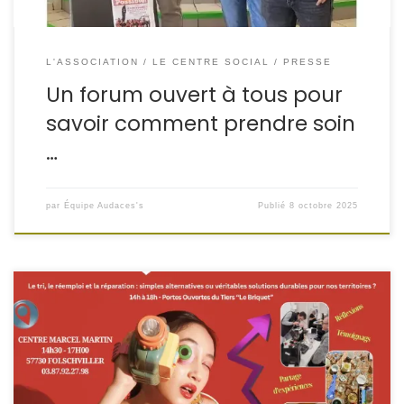
L'ASSOCIATION
LE CENTRE SOCIAL
PRESSE
Un forum ouvert à tous pour
savoir comment prendre soin
…
par
Équipe Audaces's
Publié
8 octobre 2025
Le tri, le réemploi et la réparation : simples alternatives ou
véritables solutions durables pour nos territoires ? Dans un
monde où les ressources s’épuisent et où nos modes de
consommation sont remis en question, il devient essentiel