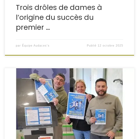
Trois drôles de dames à
l’origine du succès du
premier …
par
Équipe Audaces's
Publié
12 octobre 2025
“La santé se partage”, tel est le thème d’une après-midi
consacrée à notre bien le plus cher et organisée à
Folschviller vendredi 10 octobre. Un forum gratuit et ouvert
à tous où il sera possible de rencontrer des spécialistes
de tous domaines en matière de dépistage, de bien être
ou d’accès […]