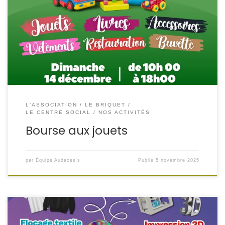
faire plaisir sans exploser le budget, de donner une
seconde vie aux jouets et de soutenir les jeunes du
secteur ? On se retrouve dimanche 14 décembre de 10h à
18h au Centre social Marcel Martin pour une journée 100%
famille, […]
L'ASSOCIATION
LE BRIQUET
LE CENTRE SOCIAL
NOS ACTIVITÉS
Bourse aux jouets
par
Équipe Audaces's
Publié
5 novembre 2025