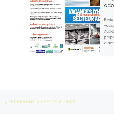
ado
Envie
vacan
Audac
prop
d’act
Parcourir les articles
Article précédent
PROGRAMME DU SECTEUR ADOS