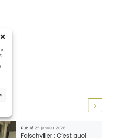
ue
t
e
es
Publié
25 janvier 2026
Folschviller : C’est quoi