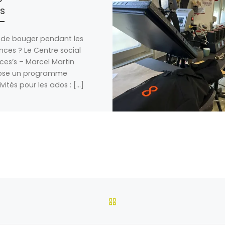
s
 de bouger pendant les
ces ? Le Centre social
es’s – Marcel Martin
ose un programme
ivités pour les ados : […]
RETOUR À LA LISTE DES