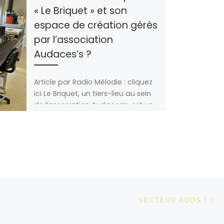
« Le Briquet » et son
espace de création gérés
par l’association
Audaces’s ?
Article par Radio Mélodie : cliquez
ici Le Briquet, un tiers-lieu au sein
de l’association Audaces’s, est un
espace de création, à […]
Ar
 ARTICLES
SECTEUR ADOS !