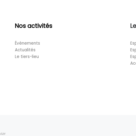
Nos activités
Le
Évènements
Es
Actualités
Es
Le tiers-lieu
Es
Ac
izr