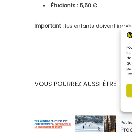
Étudiants : 5,50 €
Important :
les enfants doivent impé
Pou
les
de 
que
pas
cer
VOUS POURREZ AUSSI ÊTRE INTÉ
Publi
Pro