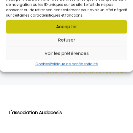
de navigation ou les ID uniques sur ce site. Le fait de ne pas
consentir ou de retirer son consentement peut avoir un effet négatif
sur certaines caractéristiques et fonctions.
Accepter
Parcourir les articles
Article précédent
Refuser
FOLSCHVILLER : C’EST QUOI « LE BRIQUET » ET SON ESPACE DE CRÉATION GÉRÉS PAR L’ASSOCIATION AUDACES’S ?
Voir les préférences
RETOUR À LA LISTE DES
Cookies
Politique de confidentialité
Ar
CINÉMA : BOB L’ÉPONGE : LE FILM
L'association Audaces's