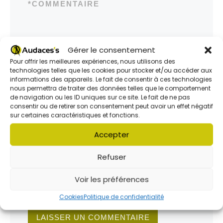
*
COMMENTAIRE
Gérer le consentement
Pour offrir les meilleures expériences, nous utilisons des
technologies telles que les cookies pour stocker et/ou accéder aux
informations des appareils. Le fait de consentir à ces technologies
*
NOM
nous permettra de traiter des données telles que le comportement
de navigation ou les ID uniques sur ce site. Le fait de ne pas
consentir ou de retirer son consentement peut avoir un effet négatif
*
E-MAIL
sur certaines caractéristiques et fonctions.
Accepter
SITE WEB
Refuser
ENREGISTRER MON NOM, MON E-
MAIL ET MON SITE DANS LE
Voir les préférences
NAVIGATEUR POUR MON PROCHAIN
COMMENTAIRE.
Cookies
Politique de confidentialité