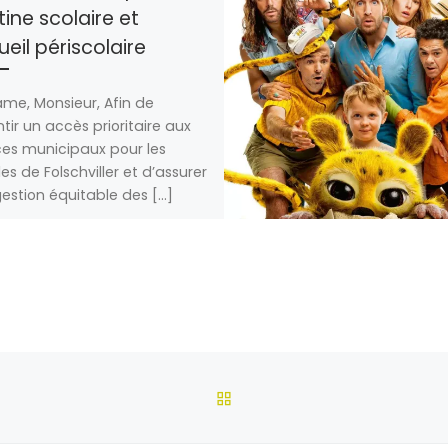
ine scolaire et
eil périscolaire
e, Monsieur, Afin de
tir un accès prioritaire aux
ces municipaux pour les
les de Folschviller et d’assurer
estion équitable des […]
RETOUR À LA LISTE DES