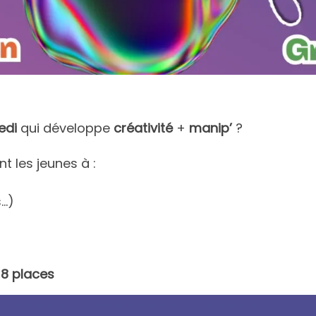
edi
qui développe
créativité
+
manip’
?
nt les jeunes à :
s…)
|
8 places