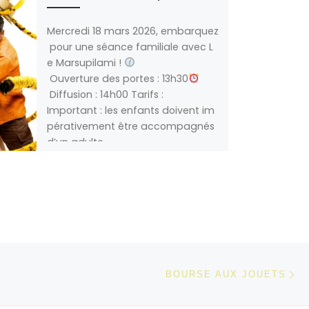
Mercredi 18 mars 2026, embarquez
pour une séance familiale avec L
e Marsupilami !
Ouverture des portes : 13h30
Diffusion : 14h00 Tarifs :
Important : les enfants doivent im
pérativement être accompagnés
d’un adulte.
On vous attend nombreux !
Ar
 ARTICLES
BOURSE AUX JOUETS