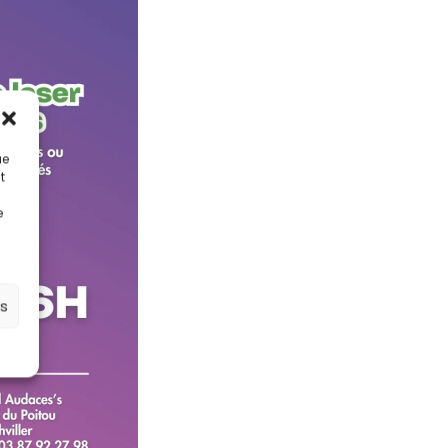
ue
t
e
es