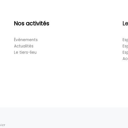
Nos activités
Le
Évènements
Es
Actualités
Es
Le tiers-lieu
Es
Ac
izr