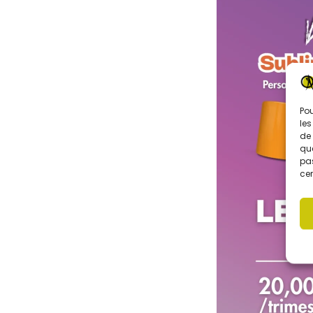
Pou
les
de 
que
pas
cer