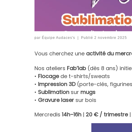
par
Équipe Audaces's
|
Publié
2 novembre 2025
Vous cherchez une
activité du mercr
Nos ateliers
Fab’lab
(dès 8 ans) initie
•
Flocage
de t-shirts/sweats
•
Impression 3D
(porte-clés, figurine
•
Sublimation
sur
mugs
•
Gravure laser
sur bois
Mercredis
14h–16h
|
20 € / trimestre