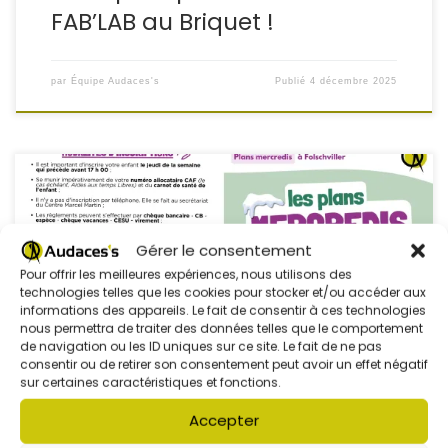
FAB’LAB au Briquet !
par
Équipe Audaces's
Publié
4 décembre 2025
L’association Audaces’s propose cette année encore les
Gérer le consentement
Plans Mercredis pour les enfants de 3 à 11 ans au Centre
Social Marcel Martin
Des activités variées, éducatives et
Pour offrir les meilleures expériences, nous utilisons des
ludiques, dans un environnement bienveillant et sécurisé !
technologies telles que les cookies pour stocker et/ou accéder aux
informations des appareils. Le fait de consentir à ces technologies
Au programme cette année :
École d’échecs
École
nous permettra de traiter des données telles que le comportement
des robots
Ateliers FabLab (à […]
de navigation ou les ID uniques sur ce site. Le fait de ne pas
consentir ou de retirer son consentement peut avoir un effet négatif
sur certaines caractéristiques et fonctions.
Accepter