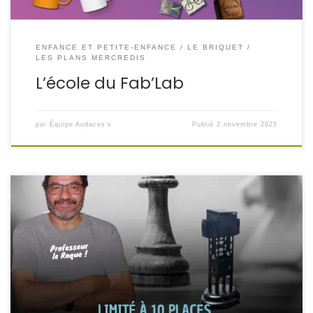
ENFANCE ET PETITE-ENFANCE
LE BRIQUET
LES PLANS MERCREDIS
L’école du Fab’Lab
par
Équipe Audaces's
Publié
2 novembre 2025
L’école d’échecs du COSEC revient au Centre social
Audaces’s
Tous les jeudis (hors vacances scolaires)
De 17h30 à 18h30
Rue d’Usson du Poitou, 57730
Folschviller Pour les enfants à partir de 8 ansTarif : 20 € /
trimestrePlaces limitées à 10 ! Inscription au secrétariat
(muni du carnet de […]