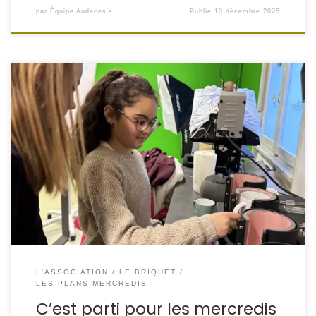
par
Équipe Audaces's
Publié
10 décembre 2025
Pour cette première séance, les enfants ont participé à
deux ateliers : Ils ont découvert comment fonctionnent les
machines, compris chaque étape… et surtout, ils ont déjà
pu créer leurs premières réalisations ! Un super moment
de découverte, de créativité et de fierté pour eux. On se
retrouve la semaine […]
L'ASSOCIATION
LE BRIQUET
LES PLANS MERCREDIS
C’est parti pour les mercredis