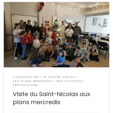
Ce mercredi, les loulous des plans mercredis ont reçu la
visite du Saint-Nicolas ! Ces derniers ont été
récompensés pour leur gentillesse avec des chocolats !
L'ASSOCIATION
LE CENTRE SOCIAL
LES PLANS MERCREDIS
NOS ACTIVITÉS
PÉRISCOLAIRE
Visite du Saint-Nicolas aux
plans mercredis