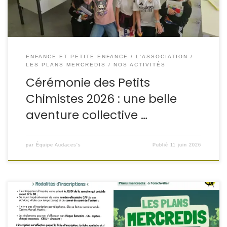
ENFANCE ET PETITE-ENFANCE
L'ASSOCIATION
LES PLANS MERCREDIS
NOS ACTIVITÉS
Cérémonie des Petits
Chimistes 2026 : une belle
aventure collective …
par
Équipe Audaces's
Publié
11 juin 2026
L’association Audaces’s, en partenariat avec la Ville de