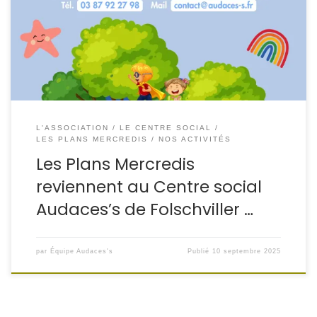
un programme varié chaque mercredi, mêlant créativité,
sport, jeux et découvertes ! Nouveauté : l’École du
Mercredi (pour les plus grands, dès 7 ou 8 ans selon
l’activité) ! Horaires […]
L'ASSOCIATION
LE CENTRE SOCIAL
LES PLANS MERCREDIS
NOS ACTIVITÉS
Les Plans Mercredis
reviennent au Centre social
Audaces’s de Folschviller …
par
Équipe Audaces's
Publié
10 septembre 2025