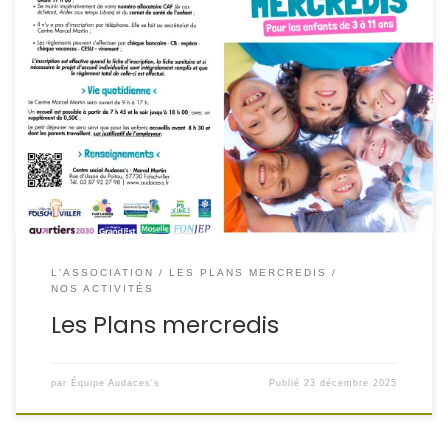
Les mercredis s’annoncent ludiques, créatifs et
dynamiques pour les enfants au Centre social Audaces’s
– Marcel Martin ! Un programme varié mêlant activités
manuelles, sport, jeux, numérique et découvertes attend
les jeunes tout au long des mois de janvier et février
Au programme :
Activités manuelles d’hiver
(couronne, […]
L'ASSOCIATION
LES PLANS MERCREDIS
NOS ACTIVITÉS
Les Plans mercredis
par
Équipe Audaces's
Publié
23 décembre 2025