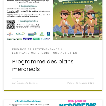
Folschviller, propose aux enfants de 3 à 11 ans un
programme riche et ludique à l’occasion des Plans
mercredis, autour du thème « Les explorateurs du monde
». Au Centre Marcel Martin, les enfants embarqueront
chaque mercredi pour une aventure mêlant créativité, […]
ENFANCE ET PETITE-ENFANCE
LES PLANS MERCREDIS
NOS ACTIVITÉS
Programme des plans
mercredis
par
Équipe Audaces's
Publié
23 février 2026