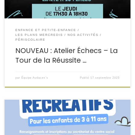
ENFANCE ET PETITE-ENFANCE
LES PLANS MERCREDIS
NOS ACTIVITÉS
PÉRISCOLAIRE
NOUVEAU : Atelier Échecs – La
Tour de la Réussite …
par
Équipe Audaces's
Publié
17 septembre 2025
Les Plans Mercredis reviennent au Centre social
Audaces’s de Folschviller ! Pour les enfants de 3 à 11 ans :