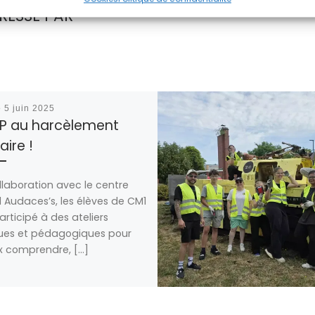
RESSÉ PAR
é
5 juin 2025
P au harcèlement
aire !
llaboration avec le centre
l Audaces’s, les élèves de CM1
articipé à des ateliers
ues et pédagogiques pour
 comprendre, […]