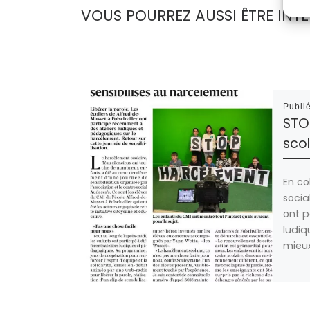
VOUS POURREZ AUSSI ÊTRE INTÉ
Publi
STO
scol
En co
socia
ont p
ludiq
mieux