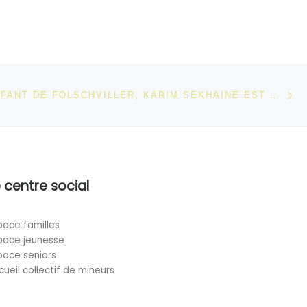
Ar
 ARTICLES
MOSELLEENFANT DE FOLSCHVILLER, KARIM SEKHAINE EST UN AMBASSADEUR DU VIVRE ENSEMBLE
 centre social
pace familles
pace jeunesse
pace seniors
cueil collectif de mineurs