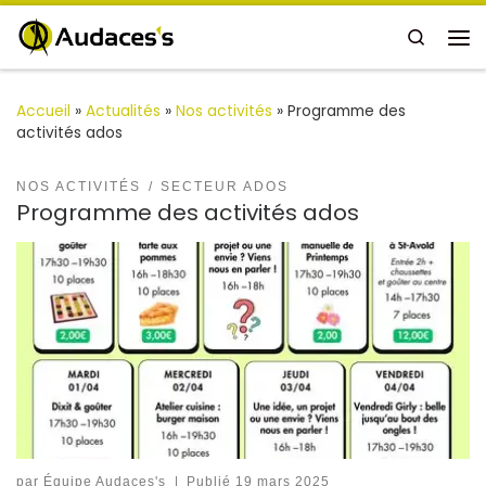
Passer au contenu
Search
Me
Accueil
»
Actualités
»
Nos activités
»
Programme des
activités ados
NOS ACTIVITÉS
SECTEUR ADOS
Programme des activités ados
par
Équipe Audaces's
|
Publié
19 mars 2025