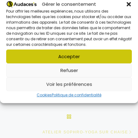
Gérer le consentement
Pour offrir les meilleures expériences, nous utilisons des
Publié
19 mars 2025
Publié
5 juin 2026
technologies telles que les cookies pour stocker et/ou accéder aux
Inscriptions aux centres
Modalités d’inscription
informations des appareils. Le fait de consentir à ces technologies
nous permettra de traiter des données telles que le comportement
aérés
cantine scolaire et
de navigation ou les ID uniques sur ce site. Le fait de ne pas
accueil périscolaire
consentir ou de retirer son consentement peut avoir un effet négatif
sur certaines caractéristiques et fonctions.
Accepter
Refuser
Voir les préférences
Parcourir les articles
Cookies
Politique de confidentialité
Article précédent
ACCUEIL ADOS | 11-17 ANS | AVRIL 2025
RETOUR À LA LISTE DES
Ar
ATELIER SOPHRO-YOGA SUR CHAISE